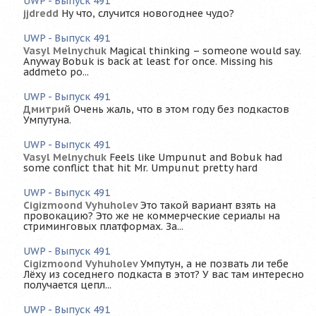
UWP - Выпуск 491
jjdredd
Ну что, случится новогоднее чудо?
UWP - Выпуск 491
Vasyl Melnychuk
Magical thinking – someone would say.
Anyway Bobuk is back at least for once. Missing his
addmeto po...
UWP - Выпуск 491
Дмитрий
Очень жаль, что в этом году без подкастов
Умпутуна.
UWP - Выпуск 491
Vasyl Melnychuk
Feels like Umpunut and Bobuk had
some conflict that hit Mr. Umpunut pretty hard
UWP - Выпуск 491
Cigizmoond Vyhuholev
Это такой вариант взять на
провокацию? Это же не коммерческие сериалы на
стриминговых платформах. За...
UWP - Выпуск 491
Cigizmoond Vyhuholev
Умпутун, а не позвать ли тебе
Лёху из соседнего подкаста в этот? У вас там интересно
получается цепл...
UWP - Выпуск 491