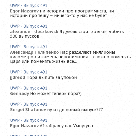
UWP - Выпуск 491
Egor Nazarov
ни истории про программиста, ни
истории про тещу – ничего-то у нас не будет
UWP - Выпуск 491
alexander kloczkowsk
Я думаю стоит хотя бы добить
500 выпусков
UWP - Выпуск 491
Александр Пилипенко
Нас разделяют миллионы
километров и камень непонимания – сложно поменять
царя или поменять жизнь все...
UWP - Выпуск 491
jjdredd
Пора выпить за упокой
UWP - Выпуск 491
Gennady
Но может теперь пора?)
UWP - Выпуск 491
Sergei Shatunov
ну и где новый выпуск???
UWP - Выпуск 491
Egor Nazarov
AI забрал у нас Умпутуна