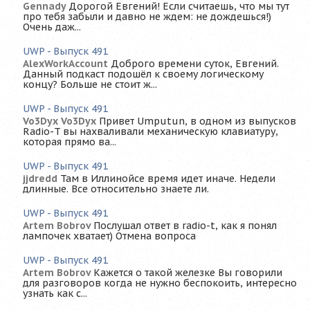
Gennady
Дорогой Евгений! Если считаешь, что мы тут
про тебя забыли и давно не ждем: не дождешься!)
Очень даж...
UWP - Выпуск 491
AlexWorkAccount
Доброго времени суток, Евгений.
Данный подкаст подошёл к своему логическому
концу? Больше не стоит ж...
UWP - Выпуск 491
Vo3Dyx Vo3Dyx
Привет Umputun, в одном из выпусков
Radio-T вы нахваливали механическую клавиатуру,
которая прямо ва...
UWP - Выпуск 491
jjdredd
Там в Иллинойсе время идет иначе. Недели
длинные. Все относительно знаете ли.
UWP - Выпуск 491
Artem Bobrov
Послушал ответ в radio-t, как я понял
лампочек хватает) Отмена вопроса
UWP - Выпуск 491
Artem Bobrov
Кажется о такой железке Вы говорили
для разговоров когда не нужно беспокоить, интересно
узнать как с...