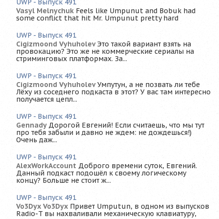
UWP - Выпуск 491
Vasyl Melnychuk
Feels like Umpunut and Bobuk had
some conflict that hit Mr. Umpunut pretty hard
UWP - Выпуск 491
Cigizmoond Vyhuholev
Это такой вариант взять на
провокацию? Это же не коммерческие сериалы на
стриминговых платформах. За...
UWP - Выпуск 491
Cigizmoond Vyhuholev
Умпутун, а не позвать ли тебе
Лёху из соседнего подкаста в этот? У вас там интересно
получается цепл...
UWP - Выпуск 491
Gennady
Дорогой Евгений! Если считаешь, что мы тут
про тебя забыли и давно не ждем: не дождешься!)
Очень даж...
UWP - Выпуск 491
AlexWorkAccount
Доброго времени суток, Евгений.
Данный подкаст подошёл к своему логическому
концу? Больше не стоит ж...
UWP - Выпуск 491
Vo3Dyx Vo3Dyx
Привет Umputun, в одном из выпусков
Radio-T вы нахваливали механическую клавиатуру,