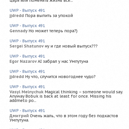
царя или поменять жизнь все...
UWP - Выпуск 491
jjdredd
Пора выпить за упокой
UWP - Выпуск 491
Gennady
Но может теперь пора?)
UWP - Выпуск 491
Sergei Shatunov
ну и где новый выпуск???
UWP - Выпуск 491
Egor Nazarov
AI забрал у нас Умпутуна
UWP - Выпуск 491
jjdredd
Ну что, случится новогоднее чудо?
UWP - Выпуск 491
Vasyl Melnychuk
Magical thinking – someone would say.
Anyway Bobuk is back at least for once. Missing his
addmeto po...
UWP - Выпуск 491
Дмитрий
Очень жаль, что в этом году без подкастов
Умпутуна.