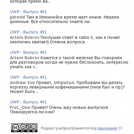
которая прямо ва...
UWP - Выпуск 491
jjdredd
Там в Иллинойсе время идет иначе. Недели
длинные. Все относительно знаете ли.
UWP - Выпуск 491
Artem Bobrov
Послушал ответ в radio-t, как я понял
лампочек хватает) Отмена вопроса
UWP - Выпуск 491
Artem Bobrov
Кажется о такой железке Вы говорили
для разговоров когда не нужно беспокоить, интересно
узнать как с...
UWP - Выпуск 491
Andrew Zuy
Привет, Umputun. Пробовали вы делать
espresso леверными кофемашинами (типа flair и пр.)?
Может быть ...
UWP - Выпуск 491
FroL_Onn
Привет! Очень жду новых выпусков.
Планируются ли они?
Подкаст распространяется под
лицензией
CC