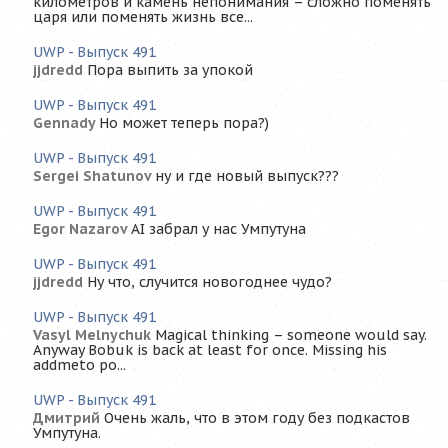
километров и камень непонимания – сложно поменять
царя или поменять жизнь все...
UWP - Выпуск 491
jjdredd
Пора выпить за упокой
UWP - Выпуск 491
Gennady
Но может теперь пора?)
UWP - Выпуск 491
Sergei Shatunov
ну и где новый выпуск???
UWP - Выпуск 491
Egor Nazarov
AI забрал у нас Умпутуна
UWP - Выпуск 491
jjdredd
Ну что, случится новогоднее чудо?
UWP - Выпуск 491
Vasyl Melnychuk
Magical thinking – someone would say.
Anyway Bobuk is back at least for once. Missing his
addmeto po...
UWP - Выпуск 491
Дмитрий
Очень жаль, что в этом году без подкастов
Умпутуна.