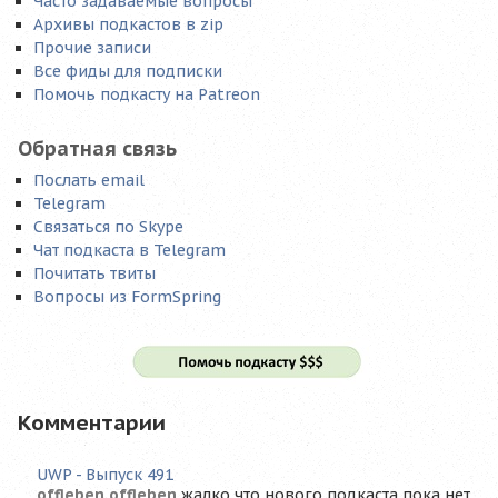
Часто задаваемые вопросы
Архивы подкастов в zip
Прочие записи
Все фиды для подписки
Помочь подкасту на Patreon
Обратная связь
Послать email
Telegram
Связаться по Skype
Чат подкаста в Telegram
Почитать твиты
Вопросы из FormSpring
Комментарии
UWP - Выпуск 491
offleben offleben
жалко что нового подкаста пока нет,