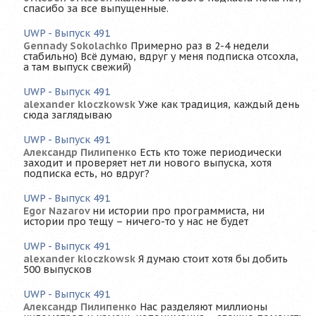
спасибо за все выпущенные.
UWP - Выпуск 491
Gennady Sokolachko
Примерно раз в 2-4 недели
стабильно) Всё думаю, вдруг у меня подписка отсохла,
а там выпуск свежий)
UWP - Выпуск 491
alexander kloczkowsk
Уже как традиция, каждый день
сюда заглядываю
UWP - Выпуск 491
Александр Пилипенко
Есть кто тоже периодически
заходит и проверяет нет ли нового выпуска, хотя
подписка есть, но вдруг?
UWP - Выпуск 491
Egor Nazarov
ни истории про программиста, ни
истории про тещу – ничего-то у нас не будет
UWP - Выпуск 491
alexander kloczkowsk
Я думаю стоит хотя бы добить
500 выпусков
UWP - Выпуск 491
Александр Пилипенко
Нас разделяют миллионы