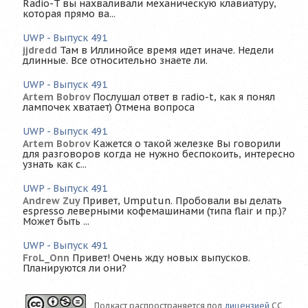
Radio-T вы нахваливали механическую клавиатуру,
которая прямо ва...
UWP - Выпуск 491
jjdredd
Там в Иллинойсе время идет иначе. Недели
длинные. Все относительно знаете ли.
UWP - Выпуск 491
Artem Bobrov
Послушал ответ в radio-t, как я понял
лампочек хватает) Отмена вопроса
UWP - Выпуск 491
Artem Bobrov
Кажется о такой железке Вы говорили
для разговоров когда не нужно беспокоить, интересно
узнать как с...
UWP - Выпуск 491
Andrew Zuy
Привет, Umputun. Пробовали вы делать
espresso леверными кофемашинами (типа flair и пр.)?
Может быть ...
UWP - Выпуск 491
FroL_Onn
Привет! Очень жду новых выпусков.
Планируются ли они?
Подкаст распространяется под
лицензией
CC