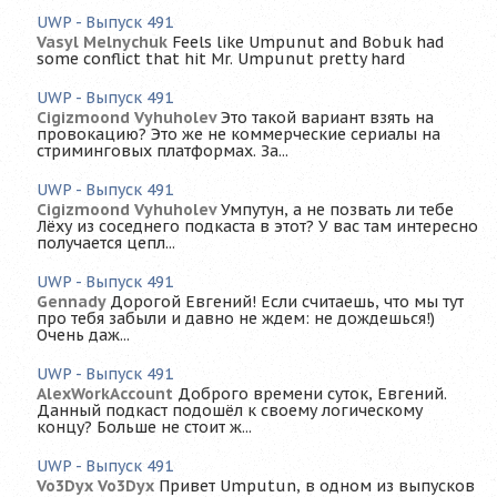
UWP - Выпуск 491
Vasyl Melnychuk
Feels like Umpunut and Bobuk had
some conflict that hit Mr. Umpunut pretty hard
UWP - Выпуск 491
Cigizmoond Vyhuholev
Это такой вариант взять на
провокацию? Это же не коммерческие сериалы на
стриминговых платформах. За...
UWP - Выпуск 491
Cigizmoond Vyhuholev
Умпутун, а не позвать ли тебе
Лёху из соседнего подкаста в этот? У вас там интересно
получается цепл...
UWP - Выпуск 491
Gennady
Дорогой Евгений! Если считаешь, что мы тут
про тебя забыли и давно не ждем: не дождешься!)
Очень даж...
UWP - Выпуск 491
AlexWorkAccount
Доброго времени суток, Евгений.
Данный подкаст подошёл к своему логическому
концу? Больше не стоит ж...
UWP - Выпуск 491
Vo3Dyx Vo3Dyx
Привет Umputun, в одном из выпусков