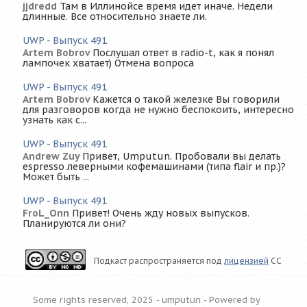
jjdredd
Там в Иллинойсе время идет иначе. Недели
длинные. Все относительно знаете ли.
UWP - Выпуск 491
Artem Bobrov
Послушал ответ в radio-t, как я понял
лампочек хватает) Отмена вопроса
UWP - Выпуск 491
Artem Bobrov
Кажется о такой железке Вы говорили
для разговоров когда не нужно беспокоить, интересно
узнать как с...
UWP - Выпуск 491
Andrew Zuy
Привет, Umputun. Пробовали вы делать
espresso леверными кофемашинами (типа flair и пр.)?
Может быть ...
UWP - Выпуск 491
FroL_Onn
Привет! Очень жду новых выпусков.
Планируются ли они?
Подкаст распространяется под
лицензией
CC
Some rights reserved, 2025 - umputun -
Powered by