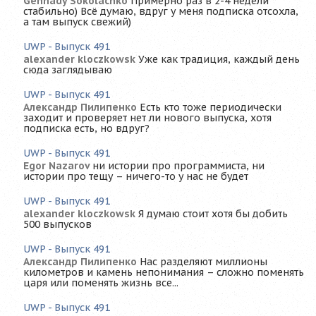
Gennady Sokolachko
Примерно раз в 2-4 недели
стабильно) Всё думаю, вдруг у меня подписка отсохла,
а там выпуск свежий)
UWP - Выпуск 491
alexander kloczkowsk
Уже как традиция, каждый день
сюда заглядываю
UWP - Выпуск 491
Александр Пилипенко
Есть кто тоже периодически
заходит и проверяет нет ли нового выпуска, хотя
подписка есть, но вдруг?
UWP - Выпуск 491
Egor Nazarov
ни истории про программиста, ни
истории про тещу – ничего-то у нас не будет
UWP - Выпуск 491
alexander kloczkowsk
Я думаю стоит хотя бы добить
500 выпусков
UWP - Выпуск 491
Александр Пилипенко
Нас разделяют миллионы
километров и камень непонимания – сложно поменять
царя или поменять жизнь все...
UWP - Выпуск 491