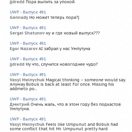
jjdredd
Пора выпить за упокой
UWP - Выпуск 491
Gennady
Но может теперь пора?)
UWP - Выпуск 491
Sergei Shatunov
ну и где новый выпуск???
UWP - Выпуск 491
Egor Nazarov
AI забрал у нас Умпутуна
UWP - Выпуск 491
jjdredd
Ну что, случится новогоднее чудо?
UWP - Выпуск 491
Vasyl Melnychuk
Magical thinking – someone would say.
Anyway Bobuk is back at least for once. Missing his
addmeto po...
UWP - Выпуск 491
Дмитрий
Очень жаль, что в этом году без подкастов
Умпутуна.
UWP - Выпуск 491
Vasyl Melnychuk
Feels like Umpunut and Bobuk had
some conflict that hit Mr. Umpunut pretty hard