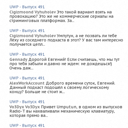
UWP - Выпуск 491
Cigizmoond Vyhuholev
Это такой вариант взять на
провокацию? Это же не коммерческие сериалы на
стриминговых платформах. За...
UWP - Выпуск 491
Cigizmoond Vyhuholev
Умпутун, а не позвать ли тебе
Лёху из соседнего подкаста в этот? У вас там интересно
получается цепл...
UWP - Выпуск 491
Gennady
Дорогой Евгений! Если считаешь, что мы тут
про тебя забыли и давно не ждем: не дождешься!)
Очень даж...
UWP - Выпуск 491
AlexWorkAccount
Доброго времени суток, Евгений.
Данный подкаст подошёл к своему логическому
концу? Больше не стоит ж...
UWP - Выпуск 491
Vo3Dyx Vo3Dyx
Привет Umputun, в одном из выпусков
Radio-T вы нахваливали механическую клавиатуру,
которая прямо ва...
UWP - Выпуск 491