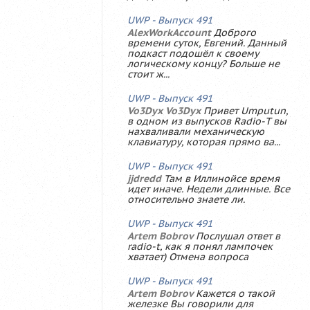
UWP - Выпуск 491
AlexWorkAccount
Доброго
времени суток, Евгений. Данный
подкаст подошёл к своему
логическому концу? Больше не
стоит ж...
UWP - Выпуск 491
Vo3Dyx Vo3Dyx
Привет Umputun,
в одном из выпусков Radio-T вы
нахваливали механическую
клавиатуру, которая прямо ва...
UWP - Выпуск 491
jjdredd
Там в Иллинойсе время
идет иначе. Недели длинные. Все
относительно знаете ли.
UWP - Выпуск 491
Artem Bobrov
Послушал ответ в
radio-t, как я понял лампочек
хватает) Отмена вопроса
UWP - Выпуск 491
Artem Bobrov
Кажется о такой
железке Вы говорили для