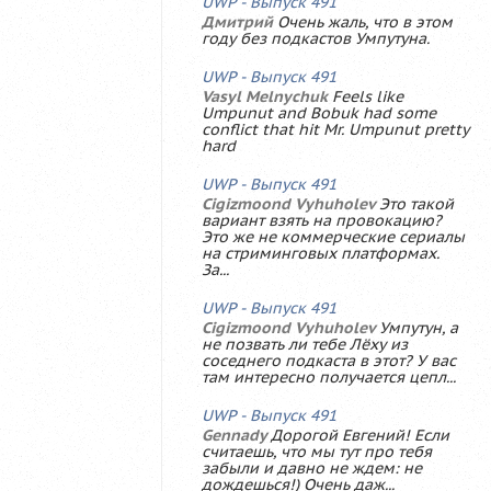
UWP - Выпуск 491
Дмитрий
Очень жаль, что в этом
году без подкастов Умпутуна.
UWP - Выпуск 491
Vasyl Melnychuk
Feels like
Umpunut and Bobuk had some
conflict that hit Mr. Umpunut pretty
hard
UWP - Выпуск 491
Cigizmoond Vyhuholev
Это такой
вариант взять на провокацию?
Это же не коммерческие сериалы
на стриминговых платформах.
За...
UWP - Выпуск 491
Cigizmoond Vyhuholev
Умпутун, а
не позвать ли тебе Лёху из
соседнего подкаста в этот? У вас
там интересно получается цепл...
UWP - Выпуск 491
Gennady
Дорогой Евгений! Если
считаешь, что мы тут про тебя
забыли и давно не ждем: не
дождешься!) Очень даж...