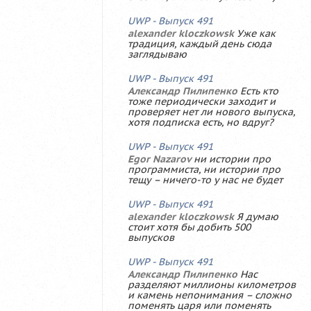
UWP - Выпуск 491
alexander kloczkowsk
Уже как
традиция, каждый день сюда
заглядываю
UWP - Выпуск 491
Александр Пилипенко
Есть кто
тоже периодически заходит и
проверяет нет ли нового выпуска,
хотя подписка есть, но вдруг?
UWP - Выпуск 491
Egor Nazarov
ни истории про
программиста, ни истории про
тещу – ничего-то у нас не будет
UWP - Выпуск 491
alexander kloczkowsk
Я думаю
стоит хотя бы добить 500
выпусков
UWP - Выпуск 491
Александр Пилипенко
Нас
разделяют миллионы километров
и камень непонимания – сложно
поменять царя или поменять