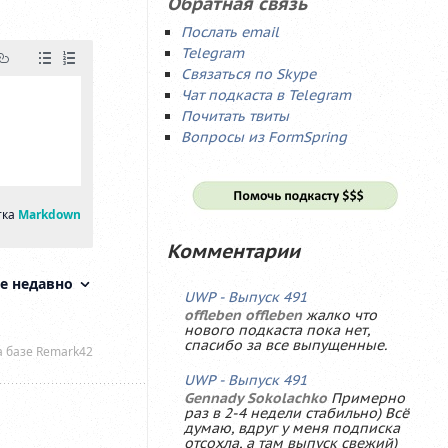
Обратная связь
Послать email
Telegram
Связаться по Skype
Чат подкаста в Telegram
Почитать твиты
Вопросы из FormSpring
Комментарии
UWP - Выпуск 491
offleben offleben
жалко что
нового подкаста пока нет,
спасибо за все выпущенные.
UWP - Выпуск 491
Gennady Sokolachko
Примерно
раз в 2-4 недели стабильно) Всё
думаю, вдруг у меня подписка
отсохла, а там выпуск свежий)