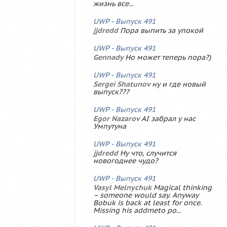
жизнь все...
UWP - Выпуск 491
jjdredd
Пора выпить за упокой
UWP - Выпуск 491
Gennady
Но может теперь пора?)
UWP - Выпуск 491
Sergei Shatunov
ну и где новый
выпуск???
UWP - Выпуск 491
Egor Nazarov
AI забрал у нас
Умпутуна
UWP - Выпуск 491
jjdredd
Ну что, случится
новогоднее чудо?
UWP - Выпуск 491
Vasyl Melnychuk
Magical thinking
– someone would say. Anyway
Bobuk is back at least for once.
Missing his addmeto po...