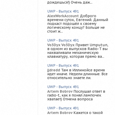
дождешься!) Очень даж...
UWP - Выпуск 491
AlexWorkAccount
Доброго
времени суток, Евгений. Данный
подкаст подошёл к своему
логическому концу? Больше не
стоит ж...
UWP - Выпуск 491
Vo3Dyx Vo3Dyx
Привет Umputun,
в одном из выпусков Radio-T вы
нахваливали механическую
клавиатуру, которая прямо ва...
UWP - Выпуск 491
jjdredd
Там в Иллинойсе время
идет иначе. Недели длинные. Все
относительно знаете ли.
UWP - Выпуск 491
Artem Bobrov
Послушал ответ в
radio-t, как я понял лампочек
хватает) Отмена вопроса
UWP - Выпуск 491
Artem Bobrov
Кажется о такой