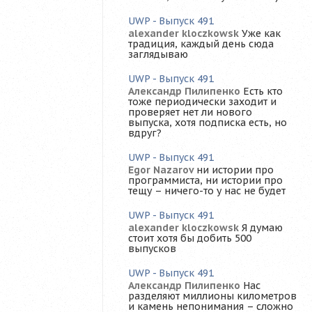
UWP - Выпуск 491
alexander kloczkowsk
Уже как
традиция, каждый день сюда
заглядываю
UWP - Выпуск 491
Александр Пилипенко
Есть кто
тоже периодически заходит и
проверяет нет ли нового
выпуска, хотя подписка есть, но
вдруг?
UWP - Выпуск 491
Egor Nazarov
ни истории про
программиста, ни истории про
тещу – ничего-то у нас не будет
UWP - Выпуск 491
alexander kloczkowsk
Я думаю
стоит хотя бы добить 500
выпусков
UWP - Выпуск 491
Александр Пилипенко
Нас
разделяют миллионы километров
и камень непонимания – сложно