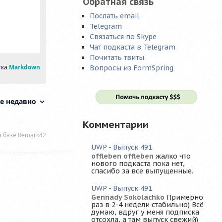
Обратная связь
Послать email
Telegram
Связаться по Skype
Чат подкаста в Telegram
Почитать твиты
Вопросы из FormSpring
Комментарии
UWP - Выпуск 491
offleben offleben
жалко что
нового подкаста пока нет,
спасибо за все выпущенные.
UWP - Выпуск 491
Gennady Sokolachko
Примерно
раз в 2-4 недели стабильно) Всё
думаю, вдруг у меня подписка
отсохла, а там выпуск свежий)