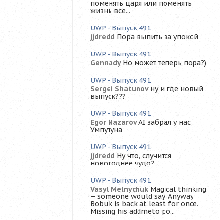
поменять царя или поменять
жизнь все...
UWP - Выпуск 491
jjdredd
Пора выпить за упокой
UWP - Выпуск 491
Gennady
Но может теперь пора?)
UWP - Выпуск 491
Sergei Shatunov
ну и где новый
выпуск???
UWP - Выпуск 491
Egor Nazarov
AI забрал у нас
Умпутуна
UWP - Выпуск 491
jjdredd
Ну что, случится
новогоднее чудо?
UWP - Выпуск 491
Vasyl Melnychuk
Magical thinking
– someone would say. Anyway
Bobuk is back at least for once.
Missing his addmeto po...