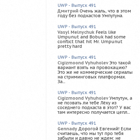
UWP - Выпуск 491
Дмитрий
Очень жаль, что в этом
году без подкастов Умпутуна.
UWP - Выпуск 491
Vasyl Melnychuk
Feels like
Umpunut and Bobuk had some
conflict that hit Mr. Umpunut
pretty hard
UWP - Выпуск 491
Cigizmoond Vyhuholev
Это такой
вариант взять на провокацию?
Это же не коммерческие сериалы
на стриминговых платформах.
За...
UWP - Выпуск 491
Cigizmoond Vyhuholev
Умпутун, а
не позвать ли тебе Лёху из
соседнего подкаста в этот? У вас
там интересно получается цепл...
UWP - Выпуск 491
Gennady
Дорогой Евгений! Если
считаешь, что мы тут про тебя
забыли и давно не ждем: не