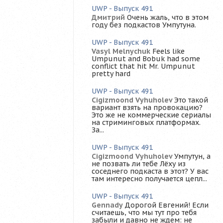
UWP - Выпуск 491
Дмитрий
Очень жаль, что в этом
году без подкастов Умпутуна.
UWP - Выпуск 491
Vasyl Melnychuk
Feels like
Umpunut and Bobuk had some
conflict that hit Mr. Umpunut
pretty hard
UWP - Выпуск 491
Cigizmoond Vyhuholev
Это такой
вариант взять на провокацию?
Это же не коммерческие сериалы
на стриминговых платформах.
За...
UWP - Выпуск 491
Cigizmoond Vyhuholev
Умпутун, а
не позвать ли тебе Лёху из
соседнего подкаста в этот? У вас
там интересно получается цепл...
UWP - Выпуск 491
Gennady
Дорогой Евгений! Если
считаешь, что мы тут про тебя
забыли и давно не ждем: не