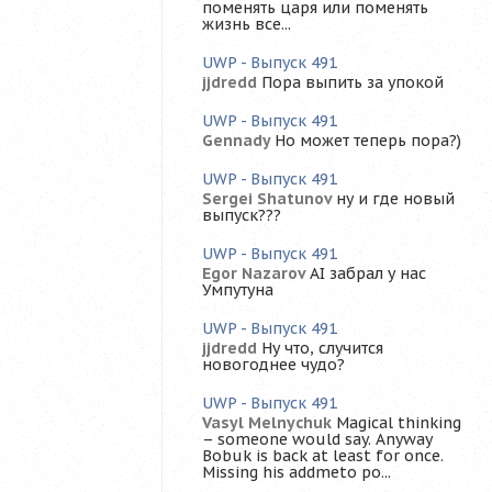
поменять царя или поменять
жизнь все...
UWP - Выпуск 491
jjdredd
Пора выпить за упокой
UWP - Выпуск 491
Gennady
Но может теперь пора?)
UWP - Выпуск 491
Sergei Shatunov
ну и где новый
выпуск???
UWP - Выпуск 491
Egor Nazarov
AI забрал у нас
Умпутуна
UWP - Выпуск 491
jjdredd
Ну что, случится
новогоднее чудо?
UWP - Выпуск 491
Vasyl Melnychuk
Magical thinking
– someone would say. Anyway
Bobuk is back at least for once.
Missing his addmeto po...