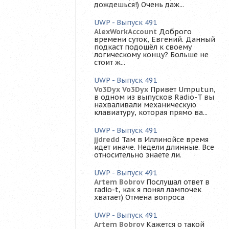
дождешься!) Очень даж...
UWP - Выпуск 491
AlexWorkAccount
Доброго
времени суток, Евгений. Данный
подкаст подошёл к своему
логическому концу? Больше не
стоит ж...
UWP - Выпуск 491
Vo3Dyx Vo3Dyx
Привет Umputun,
в одном из выпусков Radio-T вы
нахваливали механическую
клавиатуру, которая прямо ва...
UWP - Выпуск 491
jjdredd
Там в Иллинойсе время
идет иначе. Недели длинные. Все
относительно знаете ли.
UWP - Выпуск 491
Artem Bobrov
Послушал ответ в
radio-t, как я понял лампочек
хватает) Отмена вопроса
UWP - Выпуск 491
Artem Bobrov
Кажется о такой