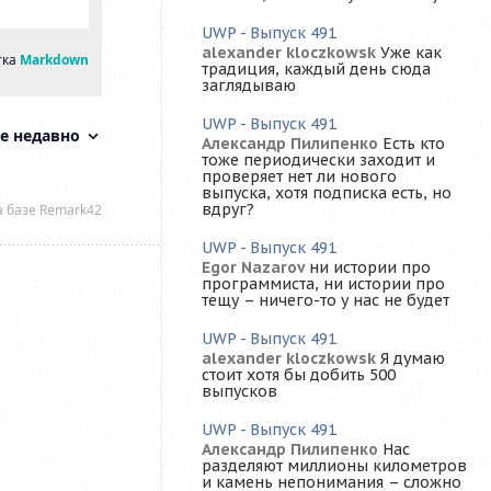
UWP - Выпуск 491
alexander kloczkowsk
Уже как
традиция, каждый день сюда
заглядываю
UWP - Выпуск 491
Александр Пилипенко
Есть кто
тоже периодически заходит и
проверяет нет ли нового
выпуска, хотя подписка есть, но
вдруг?
UWP - Выпуск 491
Egor Nazarov
ни истории про
программиста, ни истории про
тещу – ничего-то у нас не будет
UWP - Выпуск 491
alexander kloczkowsk
Я думаю
стоит хотя бы добить 500
выпусков
UWP - Выпуск 491
Александр Пилипенко
Нас
разделяют миллионы километров
и камень непонимания – сложно