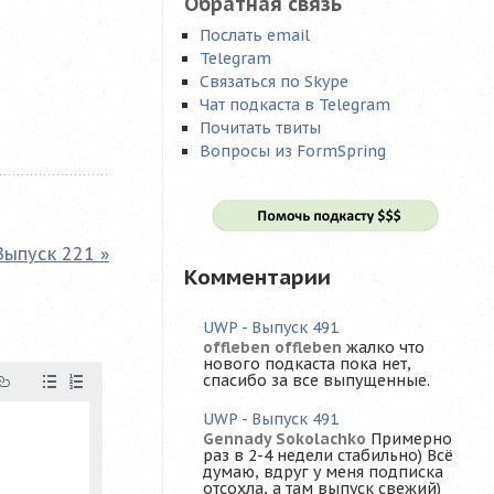
Обратная связь
Послать email
Telegram
Связаться по Skype
Чат подкаста в Telegram
Почитать твиты
Вопросы из FormSpring
Выпуск 221 »
Комментарии
UWP - Выпуск 491
offleben offleben
жалко что
нового подкаста пока нет,
спасибо за все выпущенные.
UWP - Выпуск 491
Gennady Sokolachko
Примерно
раз в 2-4 недели стабильно) Всё
думаю, вдруг у меня подписка
отсохла, а там выпуск свежий)