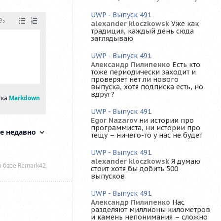
UWP - Выпуск 491
alexander kloczkowsk
Уже как
традиция, каждый день сюда
заглядываю
UWP - Выпуск 491
Александр Пилипенко
Есть кто
тоже периодически заходит и
проверяет нет ли нового
выпуска, хотя подписка есть, но
вдруг?
UWP - Выпуск 491
Egor Nazarov
ни истории про
программиста, ни истории про
тещу – ничего-то у нас не будет
UWP - Выпуск 491
alexander kloczkowsk
Я думаю
стоит хотя бы добить 500
выпусков
UWP - Выпуск 491
Александр Пилипенко
Нас
разделяют миллионы километров
и камень непонимания – сложно