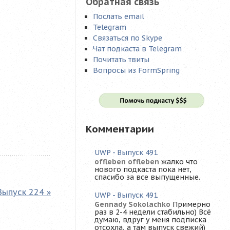
Обратная связь
Послать email
Telegram
Связаться по Skype
Чат подкаста в Telegram
Почитать твиты
Вопросы из FormSpring
Комментарии
UWP - Выпуск 491
offleben offleben
жалко что
нового подкаста пока нет,
спасибо за все выпущенные.
Выпуск 224 »
UWP - Выпуск 491
Gennady Sokolachko
Примерно
раз в 2-4 недели стабильно) Всё
думаю, вдруг у меня подписка
отсохла, а там выпуск свежий)