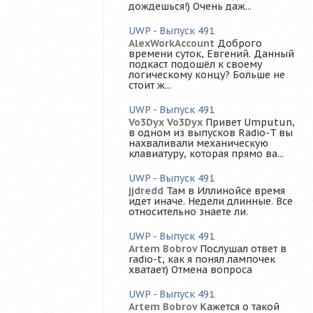
дождешься!) Очень даж...
UWP - Выпуск 491
AlexWorkAccount
Доброго
времени суток, Евгений. Данный
подкаст подошёл к своему
логическому концу? Больше не
стоит ж...
UWP - Выпуск 491
Vo3Dyx Vo3Dyx
Привет Umputun,
в одном из выпусков Radio-T вы
нахваливали механическую
клавиатуру, которая прямо ва...
UWP - Выпуск 491
jjdredd
Там в Иллинойсе время
идет иначе. Недели длинные. Все
относительно знаете ли.
UWP - Выпуск 491
Artem Bobrov
Послушал ответ в
radio-t, как я понял лампочек
хватает) Отмена вопроса
UWP - Выпуск 491
Artem Bobrov
Кажется о такой