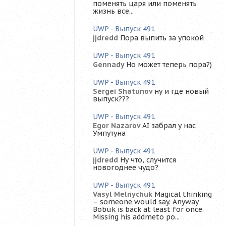
поменять царя или поменять
жизнь все...
UWP - Выпуск 491
jjdredd
Пора выпить за упокой
UWP - Выпуск 491
Gennady
Но может теперь пора?)
UWP - Выпуск 491
Sergei Shatunov
ну и где новый
выпуск???
UWP - Выпуск 491
Egor Nazarov
AI забрал у нас
Умпутуна
UWP - Выпуск 491
jjdredd
Ну что, случится
новогоднее чудо?
UWP - Выпуск 491
Vasyl Melnychuk
Magical thinking
– someone would say. Anyway
Bobuk is back at least for once.
Missing his addmeto po...