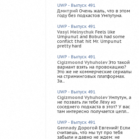
UWP - Выпуск 491
Дмитрий
Очень жаль, что в этом
году без подкастов Умпутуна.
UWP - Выпуск 491
Vasyl Melnychuk
Feels like
Umpunut and Bobuk had some
conflict that hit Mr. Umpunut
pretty hard
UWP - Выпуск 491
Cigizmoond Vyhuholev
Это такой
вариант взять на провокацию?
Это же не коммерческие сериалы
на стриминговых платформах.
За...
UWP - Выпуск 491
Cigizmoond Vyhuholev
Умпутун, а
не позвать ли тебе Лёху из
соседнего подкаста в этот? У вас
там интересно получается цепл...
UWP - Выпуск 491
Gennady
Дорогой Евгений! Если
считаешь, что мы тут про тебя
забыли и давно не ждем: не