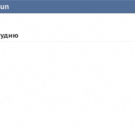
tun
тудию