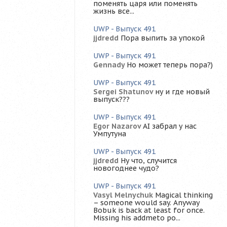
поменять царя или поменять
жизнь все...
UWP - Выпуск 491
jjdredd
Пора выпить за упокой
UWP - Выпуск 491
Gennady
Но может теперь пора?)
UWP - Выпуск 491
Sergei Shatunov
ну и где новый
выпуск???
UWP - Выпуск 491
Egor Nazarov
AI забрал у нас
Умпутуна
UWP - Выпуск 491
jjdredd
Ну что, случится
новогоднее чудо?
UWP - Выпуск 491
Vasyl Melnychuk
Magical thinking
– someone would say. Anyway
Bobuk is back at least for once.
Missing his addmeto po...