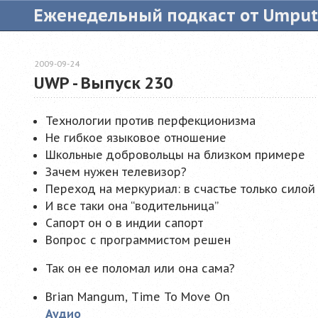
Еженедельный подкаст от Umpu
2009-09-24
UWP - Выпуск 230
Технологии против перфекционизма
Не гибкое языковое отношение
Школьные добровольцы на близком примере
Зачем нужен телевизор?
Переход на меркуриал: в счастье только силой
И все таки она “водительница”
Сапорт он о в индии сапорт
Вопрос с программистом решен
Так он ее поломал или она сама?
Brian Mangum, Time To Move On
Аудио