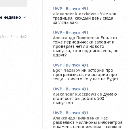
UWP - Выпуск 491
alexander kloczkowsk
Уже как
традиция, каждый день сюда
заглядываю
UWP - Выпуск 491
Александр Пилипенко
Есть кто
тоже периодически заходит и
проверяет нет ли нового
выпуска, хотя подписка есть, но
вдруг?
UWP - Выпуск 491
Egor Nazarov
ни истории про
программиста, ни истории про
тещу – ничего-то у нас не будет
UWP - Выпуск 491
alexander kloczkowsk
Я думаю
стоит хотя бы добить 500
выпусков
UWP - Выпуск 491
Александр Пилипенко
Нас
разделяют миллионы километров
и камень непонимания – сложно