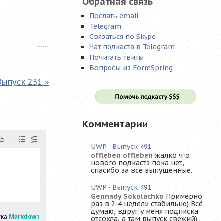
Обратная связь
Послать email
Telegram
Связаться по Skype
Чат подкаста в Telegram
Почитать твиты
Вопросы из FormSpring
Выпуск 231 »
Комментарии
UWP - Выпуск 491
offleben offleben
жалко что
нового подкаста пока нет,
спасибо за все выпущенные.
UWP - Выпуск 491
Gennady Sokolachko
Примерно
раз в 2-4 недели стабильно) Всё
думаю, вдруг у меня подписка
отсохла, а там выпуск свежий)