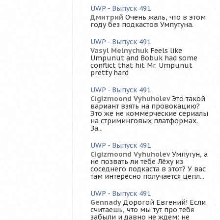
UWP - Выпуск 491
Дмитрий
Очень жаль, что в этом
году без подкастов Умпутуна.
UWP - Выпуск 491
Vasyl Melnychuk
Feels like
Umpunut and Bobuk had some
conflict that hit Mr. Umpunut
pretty hard
UWP - Выпуск 491
Cigizmoond Vyhuholev
Это такой
вариант взять на провокацию?
Это же не коммерческие сериалы
на стриминговых платформах.
За...
UWP - Выпуск 491
Cigizmoond Vyhuholev
Умпутун, а
не позвать ли тебе Лёху из
соседнего подкаста в этот? У вас
там интересно получается цепл...
UWP - Выпуск 491
Gennady
Дорогой Евгений! Если
считаешь, что мы тут про тебя
забыли и давно не ждем: не