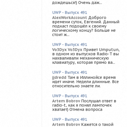
дождешься!) Очень даж...
UWP - Выпуск 491
AlexWorkAccount
Доброго
времени суток, Евгений. Данный
подкаст подошёл к своему
логическому концу? Больше не
стоит ж...
UWP - Выпуск 491
Vo3Dyx Vo3Dyx
Привет Umputun,
в одном из выпусков Radio-T вы
нахваливали механическую
клавиатуру, которая прямо ва...
UWP - Выпуск 491
jjdredd
Там в Иллинойсе время
идет иначе. Недели длинные. Все
относительно знаете ли.
UWP - Выпуск 491
Artem Bobrov
Послушал ответ в
radio-t, как я понял лампочек
хватает) Отмена вопроса
UWP - Выпуск 491
Artem Bobrov
Кажется о такой