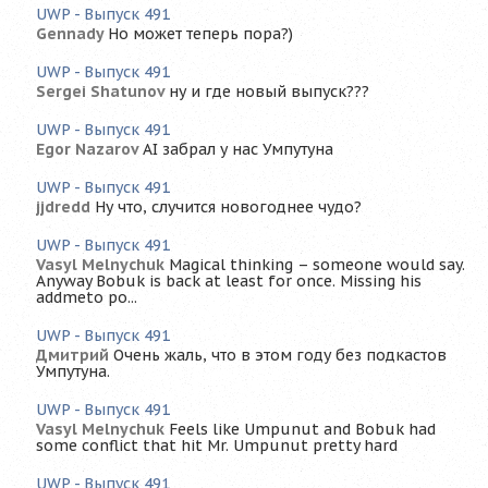
UWP - Выпуск 491
Gennady
Но может теперь пора?)
UWP - Выпуск 491
Sergei Shatunov
ну и где новый выпуск???
UWP - Выпуск 491
Egor Nazarov
AI забрал у нас Умпутуна
UWP - Выпуск 491
jjdredd
Ну что, случится новогоднее чудо?
UWP - Выпуск 491
Vasyl Melnychuk
Magical thinking – someone would say.
Anyway Bobuk is back at least for once. Missing his
addmeto po...
UWP - Выпуск 491
Дмитрий
Очень жаль, что в этом году без подкастов
Умпутуна.
UWP - Выпуск 491
Vasyl Melnychuk
Feels like Umpunut and Bobuk had
some conflict that hit Mr. Umpunut pretty hard
UWP - Выпуск 491