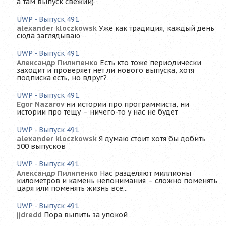
а там выпуск свежий)
UWP - Выпуск 491
alexander kloczkowsk
Уже как традиция, каждый день
сюда заглядываю
UWP - Выпуск 491
Александр Пилипенко
Есть кто тоже периодически
заходит и проверяет нет ли нового выпуска, хотя
подписка есть, но вдруг?
UWP - Выпуск 491
Egor Nazarov
ни истории про программиста, ни
истории про тещу – ничего-то у нас не будет
UWP - Выпуск 491
alexander kloczkowsk
Я думаю стоит хотя бы добить
500 выпусков
UWP - Выпуск 491
Александр Пилипенко
Нас разделяют миллионы
километров и камень непонимания – сложно поменять
царя или поменять жизнь все...
UWP - Выпуск 491
jjdredd
Пора выпить за упокой