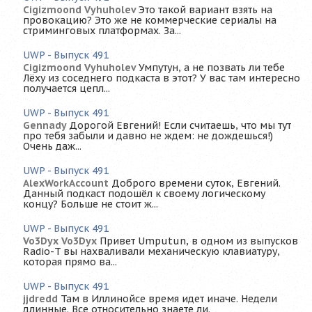
Cigizmoond Vyhuholev
Это такой вариант взять на
провокацию? Это же не коммерческие сериалы на
стриминговых платформах. За...
UWP - Выпуск 491
Cigizmoond Vyhuholev
Умпутун, а не позвать ли тебе
Лёху из соседнего подкаста в этот? У вас там интересно
получается цепл...
UWP - Выпуск 491
Gennady
Дорогой Евгений! Если считаешь, что мы тут
про тебя забыли и давно не ждем: не дождешься!)
Очень даж...
UWP - Выпуск 491
AlexWorkAccount
Доброго времени суток, Евгений.
Данный подкаст подошёл к своему логическому
концу? Больше не стоит ж...
UWP - Выпуск 491
Vo3Dyx Vo3Dyx
Привет Umputun, в одном из выпусков
Radio-T вы нахваливали механическую клавиатуру,
которая прямо ва...
UWP - Выпуск 491
jjdredd
Там в Иллинойсе время идет иначе. Недели
длинные. Все относительно знаете ли.