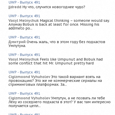
UWP - Выпуск 491
jjdredd
Ну что, случится новогоднее чудо?
UWP - Выпуск 491
Vasyl Melnychuk
Magical thinking – someone would say.
Anyway Bobuk is back at least for once. Missing his
addmeto po...
UWP - Выпуск 491
Дмитрий
Очень жаль, что в этом году без подкастов
Умпутуна.
UWP - Выпуск 491
Vasyl Melnychuk
Feels like Umpunut and Bobuk had
some conflict that hit Mr. Umpunut pretty hard
UWP - Выпуск 491
Cigizmoond Vyhuholev
Это такой вариант взять на
провокацию? Это же не коммерческие сериалы на
стриминговых платформах. За...
UWP - Выпуск 491
Cigizmoond Vyhuholev
Умпутун, а не позвать ли тебе
Лёху из соседнего подкаста в этот? У вас там интересно
получается цепл...
UWP - Выпуск 491