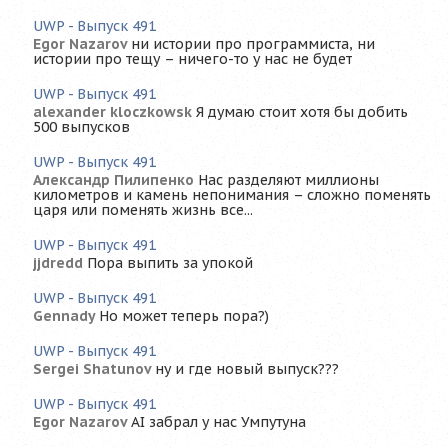
UWP - Выпуск 491
Egor Nazarov
ни истории про программиста, ни
истории про тещу – ничего-то у нас не будет
UWP - Выпуск 491
alexander kloczkowsk
Я думаю стоит хотя бы добить
500 выпусков
UWP - Выпуск 491
Александр Пилипенко
Нас разделяют миллионы
километров и камень непонимания – сложно поменять
царя или поменять жизнь все...
UWP - Выпуск 491
jjdredd
Пора выпить за упокой
UWP - Выпуск 491
Gennady
Но может теперь пора?)
UWP - Выпуск 491
Sergei Shatunov
ну и где новый выпуск???
UWP - Выпуск 491
Egor Nazarov
AI забрал у нас Умпутуна