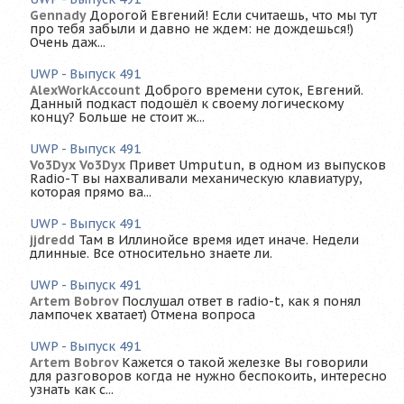
Gennady
Дорогой Евгений! Если считаешь, что мы тут
про тебя забыли и давно не ждем: не дождешься!)
Очень даж...
UWP - Выпуск 491
AlexWorkAccount
Доброго времени суток, Евгений.
Данный подкаст подошёл к своему логическому
концу? Больше не стоит ж...
UWP - Выпуск 491
Vo3Dyx Vo3Dyx
Привет Umputun, в одном из выпусков
Radio-T вы нахваливали механическую клавиатуру,
которая прямо ва...
UWP - Выпуск 491
jjdredd
Там в Иллинойсе время идет иначе. Недели
длинные. Все относительно знаете ли.
UWP - Выпуск 491
Artem Bobrov
Послушал ответ в radio-t, как я понял
лампочек хватает) Отмена вопроса
UWP - Выпуск 491
Artem Bobrov
Кажется о такой железке Вы говорили
для разговоров когда не нужно беспокоить, интересно
узнать как с...