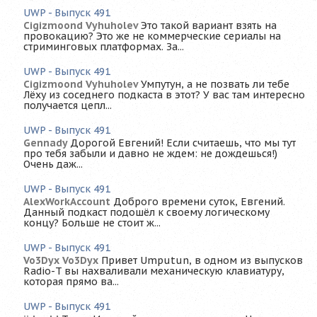
UWP - Выпуск 491
Cigizmoond Vyhuholev
Это такой вариант взять на
провокацию? Это же не коммерческие сериалы на
стриминговых платформах. За...
UWP - Выпуск 491
Cigizmoond Vyhuholev
Умпутун, а не позвать ли тебе
Лёху из соседнего подкаста в этот? У вас там интересно
получается цепл...
UWP - Выпуск 491
Gennady
Дорогой Евгений! Если считаешь, что мы тут
про тебя забыли и давно не ждем: не дождешься!)
Очень даж...
UWP - Выпуск 491
AlexWorkAccount
Доброго времени суток, Евгений.
Данный подкаст подошёл к своему логическому
концу? Больше не стоит ж...
UWP - Выпуск 491
Vo3Dyx Vo3Dyx
Привет Umputun, в одном из выпусков
Radio-T вы нахваливали механическую клавиатуру,
которая прямо ва...
UWP - Выпуск 491