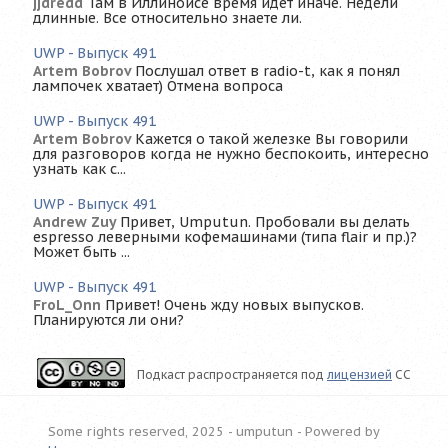
jjdredd
Там в Иллинойсе время идет иначе. Недели
длинные. Все относительно знаете ли.
UWP - Выпуск 491
Artem Bobrov
Послушал ответ в radio-t, как я понял
лампочек хватает) Отмена вопроса
UWP - Выпуск 491
Artem Bobrov
Кажется о такой железке Вы говорили
для разговоров когда не нужно беспокоить, интересно
узнать как с...
UWP - Выпуск 491
Andrew Zuy
Привет, Umputun. Пробовали вы делать
espresso леверными кофемашинами (типа flair и пр.)?
Может быть ...
UWP - Выпуск 491
FroL_Onn
Привет! Очень жду новых выпусков.
Планируются ли они?
Подкаст распространяется под
лицензией
CC
Some rights reserved, 2025 - umputun -
Powered by