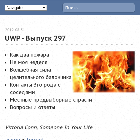
2012-08-31
UWP - Выпуск 297
Как два пожара
Не моя неделя
Волшебная сила
целительного балончика
Контакты 3го рода с
соседями
Местные предвыборные страсти
Вопросы и ответы
Vittoria Conn, Someone In Your Life
аудио
●
torrent