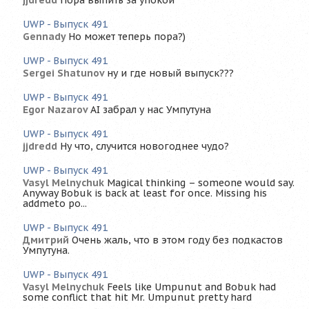
jjdredd
Пора выпить за упокой
UWP - Выпуск 491
Gennady
Но может теперь пора?)
UWP - Выпуск 491
Sergei Shatunov
ну и где новый выпуск???
UWP - Выпуск 491
Egor Nazarov
AI забрал у нас Умпутуна
UWP - Выпуск 491
jjdredd
Ну что, случится новогоднее чудо?
UWP - Выпуск 491
Vasyl Melnychuk
Magical thinking – someone would say.
Anyway Bobuk is back at least for once. Missing his
addmeto po...
UWP - Выпуск 491
Дмитрий
Очень жаль, что в этом году без подкастов
Умпутуна.
UWP - Выпуск 491
Vasyl Melnychuk
Feels like Umpunut and Bobuk had
some conflict that hit Mr. Umpunut pretty hard