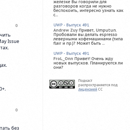
железке Вы говорили для
разговоров когда не нужно
беспокоить, интересно узнать как
с...
UWP - Выпуск 491
Andrew Zuy
Привет, Umputun.
Пробовали вы делать espresso
леверными кофемашинами (типа
flair и пр.)? Может быть ...
UWP - Выпуск 491
FroL_Onn
Привет! Очень жду
новых выпусков. Планируются ли
они?
Подкаст
распространяется под
лицензией
CC