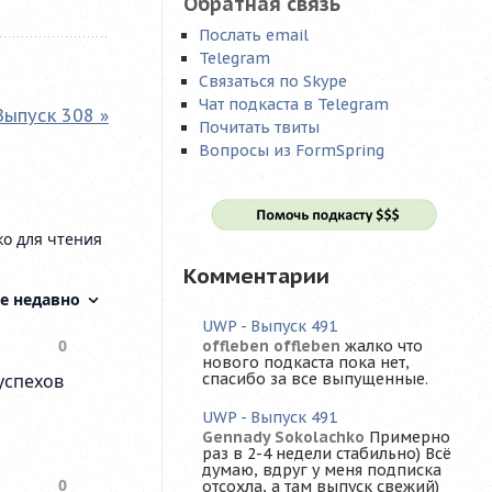
Обратная связь
Послать email
Telegram
Связаться по Skype
Чат подкаста в Telegram
Выпуск 308 »
Почитать твиты
Вопросы из FormSpring
Комментарии
UWP - Выпуск 491
offleben offleben
жалко что
нового подкаста пока нет,
спасибо за все выпущенные.
UWP - Выпуск 491
Gennady Sokolachko
Примерно
раз в 2-4 недели стабильно) Всё
думаю, вдруг у меня подписка
отсохла, а там выпуск свежий)