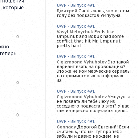
UWP - Выпуск 491
Дмитрий
Очень жаль, что в этом
году без подкастов Умпутуна.
UWP - Выпуск 491
Vasyl Melnychuk
Feels like
Umpunut and Bobuk had some
conflict that hit Mr. Umpunut
pretty hard
UWP - Выпуск 491
Cigizmoond Vyhuholev
Это такой
вариант взять на провокацию?
Это же не коммерческие сериалы
на стриминговых платформах.
За...
UWP - Выпуск 491
Cigizmoond Vyhuholev
Умпутун, а
не позвать ли тебе Лёху из
соседнего подкаста в этот? У вас
там интересно получается цепл...
UWP - Выпуск 491
Gennady
Дорогой Евгений! Если
считаешь, что мы тут про тебя
забыли и давно не ждем: не