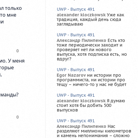
UWP - Выпуск 491
alexander kloczkowsk
Уже как
традиция, каждый день сюда
заглядываю
UWP - Выпуск 491
Александр Пилипенко
Есть кто
тоже периодически заходит и
проверяет нет ли нового
выпуска, хотя подписка есть, но
вдруг?
UWP - Выпуск 491
Egor Nazarov
ни истории про
программиста, ни истории про
тещу – ничего-то у нас не будет
UWP - Выпуск 491
alexander kloczkowsk
Я думаю
стоит хотя бы добить 500
выпусков
UWP - Выпуск 491
Александр Пилипенко
Нас
разделяют миллионы километров
и камень непонимания – сложно