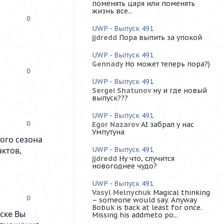
поменять царя или поменять
жизнь все...
UWP - Выпуск 491
jjdredd
Пора выпить за упокой
UWP - Выпуск 491
Gennady
Но может теперь пора?)
UWP - Выпуск 491
Sergei Shatunov
ну и где новый
выпуск???
UWP - Выпуск 491
Egor Nazarov
AI забрал у нас
Умпутуна
UWP - Выпуск 491
jjdredd
Ну что, случится
новогоднее чудо?
UWP - Выпуск 491
Vasyl Melnychuk
Magical thinking
– someone would say. Anyway
Bobuk is back at least for once.
Missing his addmeto po...