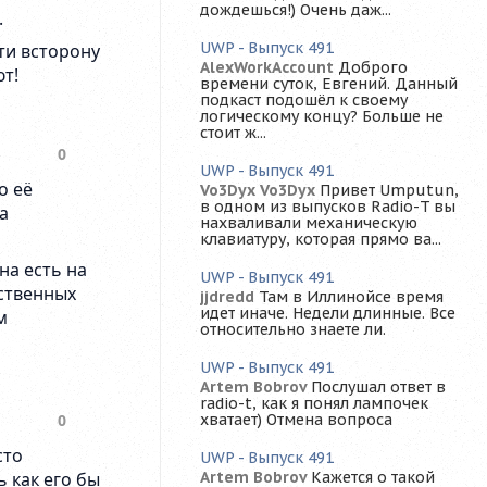
дождешься!) Очень даж...
UWP - Выпуск 491
AlexWorkAccount
Доброго
времени суток, Евгений. Данный
подкаст подошёл к своему
логическому концу? Больше не
стоит ж...
UWP - Выпуск 491
Vo3Dyx Vo3Dyx
Привет Umputun,
в одном из выпусков Radio-T вы
нахваливали механическую
клавиатуру, которая прямо ва...
UWP - Выпуск 491
jjdredd
Там в Иллинойсе время
идет иначе. Недели длинные. Все
относительно знаете ли.
UWP - Выпуск 491
Artem Bobrov
Послушал ответ в
radio-t, как я понял лампочек
хватает) Отмена вопроса
UWP - Выпуск 491
Artem Bobrov
Кажется о такой