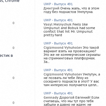
UWP - Выпуск 491
Дмитрий
Очень жаль, что в этом
году без подкастов Умпутуна.
UWP - Выпуск 491
Vasyl Melnychuk
Feels like
Umpunut and Bobuk had some
conflict that hit Mr. Umpunut
pretty hard
UWP - Выпуск 491
Cigizmoond Vyhuholev
Это такой
вариант взять на провокацию?
Это же не коммерческие сериалы
на стриминговых платформах.
За...
UWP - Выпуск 491
Cigizmoond Vyhuholev
Умпутун, а
не позвать ли тебе Лёху из
соседнего подкаста в этот? У вас
там интересно получается цепл...
UWP - Выпуск 491
Gennady
Дорогой Евгений! Если
считаешь, что мы тут про тебя
забыли и давно не ждем: не