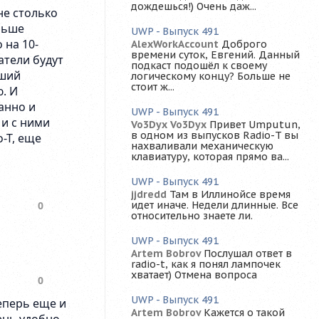
дождешься!) Очень даж...
UWP - Выпуск 491
AlexWorkAccount
Доброго
времени суток, Евгений. Данный
подкаст подошёл к своему
логическому концу? Больше не
стоит ж...
UWP - Выпуск 491
Vo3Dyx Vo3Dyx
Привет Umputun,
в одном из выпусков Radio-T вы
нахваливали механическую
клавиатуру, которая прямо ва...
UWP - Выпуск 491
jjdredd
Там в Иллинойсе время
идет иначе. Недели длинные. Все
относительно знаете ли.
UWP - Выпуск 491
Artem Bobrov
Послушал ответ в
radio-t, как я понял лампочек
хватает) Отмена вопроса
UWP - Выпуск 491
Artem Bobrov
Кажется о такой