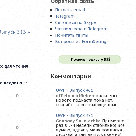
Обратная связь
Послать email
Telegram
Связаться по Skype
Чат подкаста в Telegram
Выпуск 313 »
Почитать твиты
Вопросы из FormSpring
Комментарии
UWP - Выпуск 491
offleben offleben
жалко что
нового подкаста пока нет,
спасибо за все выпущенные.
UWP - Выпуск 491
Gennady Sokolachko
Примерно
раз в 2-4 недели стабильно) Всё
думаю, вдруг у меня подписка
отсохла, а там выпуск свежий)