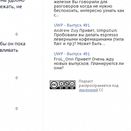
железке Вы говорили для
разговоров когда не нужно
беспокоить, интересно узнать как
с...
UWP - Выпуск 491
Andrew Zuy
Привет, Umputun.
Пробовали вы делать espresso
леверными кофемашинами (типа
flair и пр.)? Может быть ...
UWP - Выпуск 491
FroL_Onn
Привет! Очень жду
новых выпусков. Планируются ли
они?
Подкаст
распространяется под
лицензией
CC