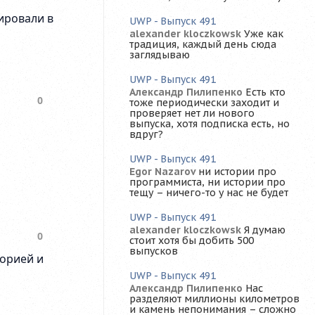
UWP - Выпуск 491
alexander kloczkowsk
Уже как
традиция, каждый день сюда
заглядываю
UWP - Выпуск 491
Александр Пилипенко
Есть кто
тоже периодически заходит и
проверяет нет ли нового
выпуска, хотя подписка есть, но
вдруг?
UWP - Выпуск 491
Egor Nazarov
ни истории про
программиста, ни истории про
тещу – ничего-то у нас не будет
UWP - Выпуск 491
alexander kloczkowsk
Я думаю
стоит хотя бы добить 500
выпусков
UWP - Выпуск 491
Александр Пилипенко
Нас
разделяют миллионы километров
и камень непонимания – сложно