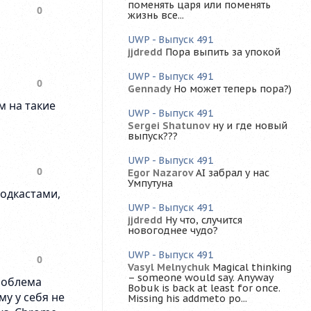
поменять царя или поменять
жизнь все...
UWP - Выпуск 491
jjdredd
Пора выпить за упокой
UWP - Выпуск 491
Gennady
Но может теперь пора?)
UWP - Выпуск 491
Sergei Shatunov
ну и где новый
выпуск???
UWP - Выпуск 491
Egor Nazarov
AI забрал у нас
Умпутуна
UWP - Выпуск 491
jjdredd
Ну что, случится
новогоднее чудо?
UWP - Выпуск 491
Vasyl Melnychuk
Magical thinking
– someone would say. Anyway
Bobuk is back at least for once.
Missing his addmeto po...