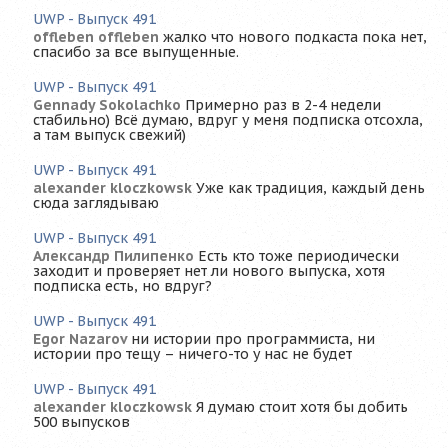
UWP - Выпуск 491
offleben offleben
жалко что нового подкаста пока нет,
спасибо за все выпущенные.
UWP - Выпуск 491
Gennady Sokolachko
Примерно раз в 2-4 недели
стабильно) Всё думаю, вдруг у меня подписка отсохла,
а там выпуск свежий)
UWP - Выпуск 491
alexander kloczkowsk
Уже как традиция, каждый день
сюда заглядываю
UWP - Выпуск 491
Александр Пилипенко
Есть кто тоже периодически
заходит и проверяет нет ли нового выпуска, хотя
подписка есть, но вдруг?
UWP - Выпуск 491
Egor Nazarov
ни истории про программиста, ни
истории про тещу – ничего-то у нас не будет
UWP - Выпуск 491
alexander kloczkowsk
Я думаю стоит хотя бы добить
500 выпусков