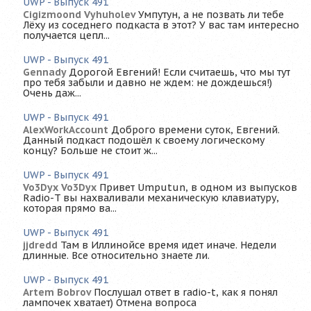
UWP - Выпуск 491
Cigizmoond Vyhuholev
Умпутун, а не позвать ли тебе
Лёху из соседнего подкаста в этот? У вас там интересно
получается цепл...
UWP - Выпуск 491
Gennady
Дорогой Евгений! Если считаешь, что мы тут
про тебя забыли и давно не ждем: не дождешься!)
Очень даж...
UWP - Выпуск 491
AlexWorkAccount
Доброго времени суток, Евгений.
Данный подкаст подошёл к своему логическому
концу? Больше не стоит ж...
UWP - Выпуск 491
Vo3Dyx Vo3Dyx
Привет Umputun, в одном из выпусков
Radio-T вы нахваливали механическую клавиатуру,
которая прямо ва...
UWP - Выпуск 491
jjdredd
Там в Иллинойсе время идет иначе. Недели
длинные. Все относительно знаете ли.
UWP - Выпуск 491
Artem Bobrov
Послушал ответ в radio-t, как я понял
лампочек хватает) Отмена вопроса