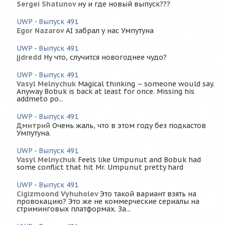
Sergei Shatunov
ну и где новый выпуск???
UWP - Выпуск 491
Egor Nazarov
AI забрал у нас Умпутуна
UWP - Выпуск 491
jjdredd
Ну что, случится новогоднее чудо?
UWP - Выпуск 491
Vasyl Melnychuk
Magical thinking – someone would say.
Anyway Bobuk is back at least for once. Missing his
addmeto po...
UWP - Выпуск 491
Дмитрий
Очень жаль, что в этом году без подкастов
Умпутуна.
UWP - Выпуск 491
Vasyl Melnychuk
Feels like Umpunut and Bobuk had
some conflict that hit Mr. Umpunut pretty hard
UWP - Выпуск 491
Cigizmoond Vyhuholev
Это такой вариант взять на
провокацию? Это же не коммерческие сериалы на
стриминговых платформах. За...