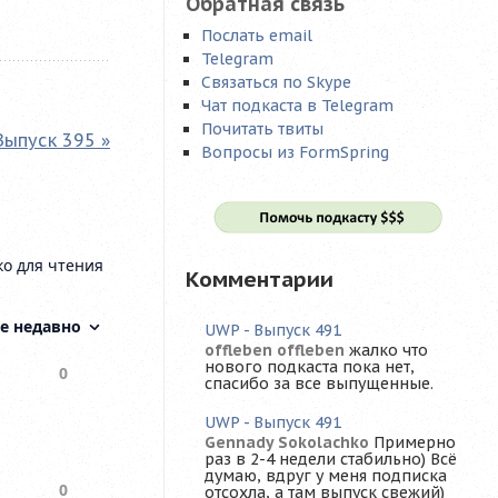
Обратная связь
Послать email
Telegram
Связаться по Skype
Чат подкаста в Telegram
Почитать твиты
Выпуск 395 »
Вопросы из FormSpring
Комментарии
UWP - Выпуск 491
offleben offleben
жалко что
нового подкаста пока нет,
спасибо за все выпущенные.
UWP - Выпуск 491
Gennady Sokolachko
Примерно
раз в 2-4 недели стабильно) Всё
думаю, вдруг у меня подписка
отсохла, а там выпуск свежий)