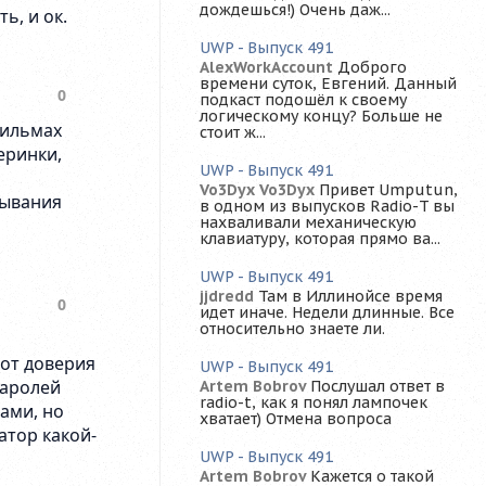
дождешься!) Очень даж...
UWP - Выпуск 491
AlexWorkAccount
Доброго
времени суток, Евгений. Данный
подкаст подошёл к своему
логическому концу? Больше не
стоит ж...
UWP - Выпуск 491
Vo3Dyx Vo3Dyx
Привет Umputun,
в одном из выпусков Radio-T вы
нахваливали механическую
клавиатуру, которая прямо ва...
UWP - Выпуск 491
jjdredd
Там в Иллинойсе время
идет иначе. Недели длинные. Все
относительно знаете ли.
UWP - Выпуск 491
Artem Bobrov
Послушал ответ в
radio-t, как я понял лампочек
хватает) Отмена вопроса
UWP - Выпуск 491
Artem Bobrov
Кажется о такой