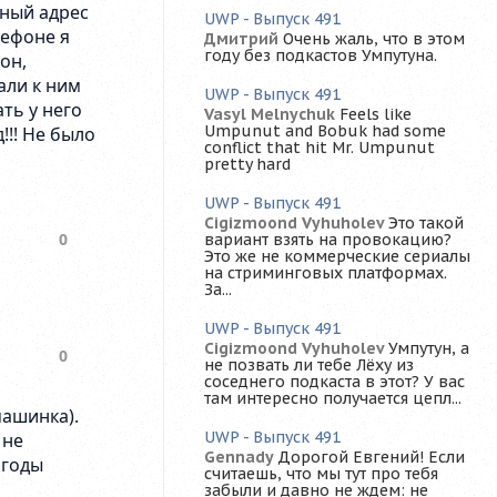
UWP - Выпуск 491
Дмитрий
Очень жаль, что в этом
году без подкастов Умпутуна.
UWP - Выпуск 491
Vasyl Melnychuk
Feels like
Umpunut and Bobuk had some
conflict that hit Mr. Umpunut
pretty hard
UWP - Выпуск 491
Cigizmoond Vyhuholev
Это такой
вариант взять на провокацию?
Это же не коммерческие сериалы
на стриминговых платформах.
За...
UWP - Выпуск 491
Cigizmoond Vyhuholev
Умпутун, а
не позвать ли тебе Лёху из
соседнего подкаста в этот? У вас
там интересно получается цепл...
UWP - Выпуск 491
Gennady
Дорогой Евгений! Если
считаешь, что мы тут про тебя
забыли и давно не ждем: не