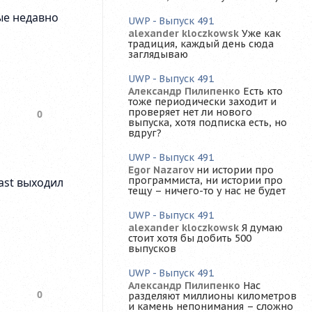
UWP - Выпуск 491
alexander kloczkowsk
Уже как
традиция, каждый день сюда
заглядываю
UWP - Выпуск 491
Александр Пилипенко
Есть кто
тоже периодически заходит и
проверяет нет ли нового
выпуска, хотя подписка есть, но
вдруг?
UWP - Выпуск 491
Egor Nazarov
ни истории про
программиста, ни истории про
тещу – ничего-то у нас не будет
UWP - Выпуск 491
alexander kloczkowsk
Я думаю
стоит хотя бы добить 500
выпусков
UWP - Выпуск 491
Александр Пилипенко
Нас
разделяют миллионы километров
и камень непонимания – сложно