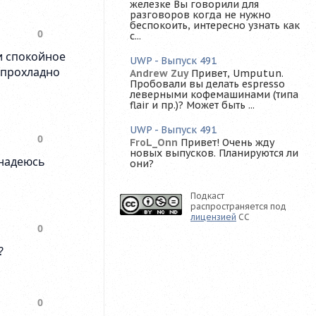
железке Вы говорили для
разговоров когда не нужно
беспокоить, интересно узнать как
с...
UWP - Выпуск 491
Andrew Zuy
Привет, Umputun.
Пробовали вы делать espresso
леверными кофемашинами (типа
flair и пр.)? Может быть ...
UWP - Выпуск 491
FroL_Onn
Привет! Очень жду
новых выпусков. Планируются ли
они?
Подкаст
распространяется под
лицензией
CC