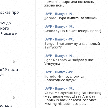
поменять царя или поменять
жизнь все...
UWP - Выпуск 491
jjdredd
Пора выпить за упокой
UWP - Выпуск 491
Gennady
Но может теперь пора?)
UWP - Выпуск 491
Sergei Shatunov
ну и где новый
выпуск???
UWP - Выпуск 491
Egor Nazarov
AI забрал у нас
Умпутуна
UWP - Выпуск 491
jjdredd
Ну что, случится
новогоднее чудо?
UWP - Выпуск 491
Vasyl Melnychuk
Magical thinking
– someone would say. Anyway
Bobuk is back at least for once.
Missing his addmeto po...