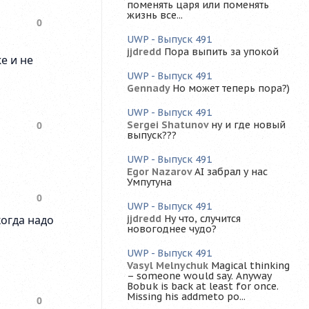
поменять царя или поменять
жизнь все...
UWP - Выпуск 491
jjdredd
Пора выпить за упокой
UWP - Выпуск 491
Gennady
Но может теперь пора?)
UWP - Выпуск 491
Sergei Shatunov
ну и где новый
выпуск???
UWP - Выпуск 491
Egor Nazarov
AI забрал у нас
Умпутуна
UWP - Выпуск 491
jjdredd
Ну что, случится
новогоднее чудо?
UWP - Выпуск 491
Vasyl Melnychuk
Magical thinking
– someone would say. Anyway
Bobuk is back at least for once.
Missing his addmeto po...