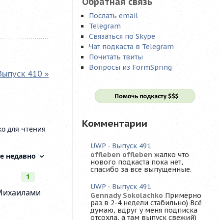
Обратная связь
Послать email
Telegram
Связаться по Skype
Чат подкаста в Telegram
Почитать твиты
Вопросы из FormSpring
Выпуск 410 »
Комментарии
UWP - Выпуск 491
offleben offleben
жалко что
нового подкаста пока нет,
спасибо за все выпущенные.
UWP - Выпуск 491
Gennady Sokolachko
Примерно
раз в 2-4 недели стабильно) Всё
думаю, вдруг у меня подписка
отсохла, а там выпуск свежий)