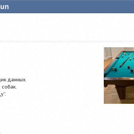
tun
ик данных.
 собак.
у”.