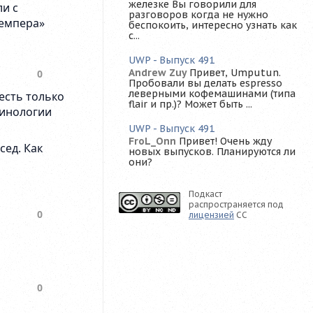
железке Вы говорили для
разговоров когда не нужно
беспокоить, интересно узнать как
с...
UWP - Выпуск 491
Andrew Zuy
Привет, Umputun.
Пробовали вы делать espresso
леверными кофемашинами (типа
flair и пр.)? Может быть ...
UWP - Выпуск 491
FroL_Onn
Привет! Очень жду
новых выпусков. Планируются ли
они?
Подкаст
распространяется под
лицензией
CC