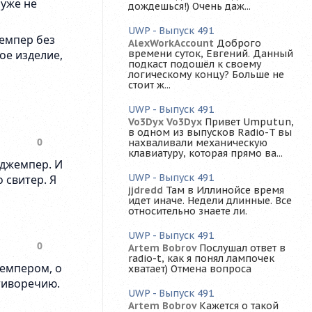
дождешься!) Очень даж...
UWP - Выпуск 491
AlexWorkAccount
Доброго
времени суток, Евгений. Данный
подкаст подошёл к своему
логическому концу? Больше не
стоит ж...
UWP - Выпуск 491
Vo3Dyx Vo3Dyx
Привет Umputun,
в одном из выпусков Radio-T вы
нахваливали механическую
клавиатуру, которая прямо ва...
UWP - Выпуск 491
jjdredd
Там в Иллинойсе время
идет иначе. Недели длинные. Все
относительно знаете ли.
UWP - Выпуск 491
Artem Bobrov
Послушал ответ в
radio-t, как я понял лампочек
хватает) Отмена вопроса
UWP - Выпуск 491
Artem Bobrov
Кажется о такой