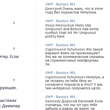
UWP - Выпуск 491
Дмитрий
Очень жаль, что в этом
году без подкастов Умпутуна.
UWP - Выпуск 491
Vasyl Melnychuk
Feels like
Umpunut and Bobuk had some
conflict that hit Mr. Umpunut
pretty hard
UWP - Выпуск 491
Cigizmoond Vyhuholev
Это такой
вариант взять на провокацию?
Это же не коммерческие сериалы
на стриминговых платформах.
За...
UWP - Выпуск 491
Cigizmoond Vyhuholev
Умпутун, а
не позвать ли тебе Лёху из
соседнего подкаста в этот? У вас
там интересно получается цепл...
UWP - Выпуск 491
Gennady
Дорогой Евгений! Если
считаешь, что мы тут про тебя
забыли и давно не ждем: не