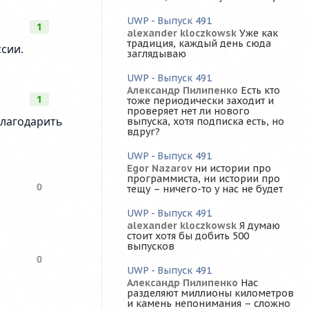
UWP - Выпуск 491
alexander kloczkowsk
Уже как
традиция, каждый день сюда
заглядываю
UWP - Выпуск 491
Александр Пилипенко
Есть кто
тоже периодически заходит и
проверяет нет ли нового
выпуска, хотя подписка есть, но
вдруг?
UWP - Выпуск 491
Egor Nazarov
ни истории про
программиста, ни истории про
тещу – ничего-то у нас не будет
UWP - Выпуск 491
alexander kloczkowsk
Я думаю
стоит хотя бы добить 500
выпусков
UWP - Выпуск 491
Александр Пилипенко
Нас
разделяют миллионы километров
и камень непонимания – сложно