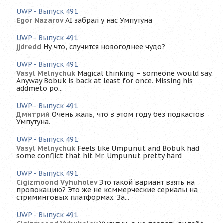
UWP - Выпуск 491
Egor Nazarov
AI забрал у нас Умпутуна
UWP - Выпуск 491
jjdredd
Ну что, случится новогоднее чудо?
UWP - Выпуск 491
Vasyl Melnychuk
Magical thinking – someone would say.
Anyway Bobuk is back at least for once. Missing his
addmeto po...
UWP - Выпуск 491
Дмитрий
Очень жаль, что в этом году без подкастов
Умпутуна.
UWP - Выпуск 491
Vasyl Melnychuk
Feels like Umpunut and Bobuk had
some conflict that hit Mr. Umpunut pretty hard
UWP - Выпуск 491
Cigizmoond Vyhuholev
Это такой вариант взять на
провокацию? Это же не коммерческие сериалы на
стриминговых платформах. За...
UWP - Выпуск 491