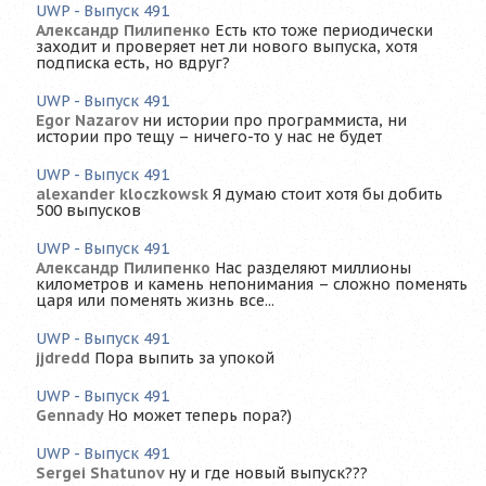
UWP - Выпуск 491
Александр Пилипенко
Есть кто тоже периодически
заходит и проверяет нет ли нового выпуска, хотя
подписка есть, но вдруг?
UWP - Выпуск 491
Egor Nazarov
ни истории про программиста, ни
истории про тещу – ничего-то у нас не будет
UWP - Выпуск 491
alexander kloczkowsk
Я думаю стоит хотя бы добить
500 выпусков
UWP - Выпуск 491
Александр Пилипенко
Нас разделяют миллионы
километров и камень непонимания – сложно поменять
царя или поменять жизнь все...
UWP - Выпуск 491
jjdredd
Пора выпить за упокой
UWP - Выпуск 491
Gennady
Но может теперь пора?)
UWP - Выпуск 491
Sergei Shatunov
ну и где новый выпуск???