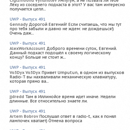
Cigizmoond Vyhuholev
Умпутун, а не позвать ли тебе
Лёху из соседнего подкаста в этот? У вас там интересно
получается цепл...
UWP - Выпуск 491
Gennady
Дорогой Евгений! Если считаешь, что мы тут
про тебя забыли и давно не ждем: не дождешься!)
Очень даж...
UWP - Выпуск 491
AlexWorkAccount
Доброго времени суток, Евгений.
Данный подкаст подошёл к своему логическому
концу? Больше не стоит ж...
UWP - Выпуск 491
Vo3Dyx Vo3Dyx
Привет Umputun, в одном из выпусков
Radio-T вы нахваливали механическую клавиатуру,
которая прямо ва...
UWP - Выпуск 491
jjdredd
Там в Иллинойсе время идет иначе. Недели
длинные. Все относительно знаете ли.
UWP - Выпуск 491
Artem Bobrov
Послушал ответ в radio-t, как я понял
лампочек хватает) Отмена вопроса