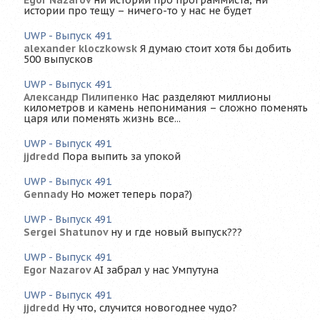
Egor Nazarov
ни истории про программиста, ни
истории про тещу – ничего-то у нас не будет
UWP - Выпуск 491
alexander kloczkowsk
Я думаю стоит хотя бы добить
500 выпусков
UWP - Выпуск 491
Александр Пилипенко
Нас разделяют миллионы
километров и камень непонимания – сложно поменять
царя или поменять жизнь все...
UWP - Выпуск 491
jjdredd
Пора выпить за упокой
UWP - Выпуск 491
Gennady
Но может теперь пора?)
UWP - Выпуск 491
Sergei Shatunov
ну и где новый выпуск???
UWP - Выпуск 491
Egor Nazarov
AI забрал у нас Умпутуна
UWP - Выпуск 491
jjdredd
Ну что, случится новогоднее чудо?