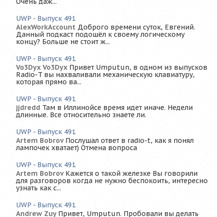
Очень даж...
UWP - Выпуск 491
AlexWorkAccount
Доброго времени суток, Евгений.
Данный подкаст подошёл к своему логическому
концу? Больше не стоит ж...
UWP - Выпуск 491
Vo3Dyx Vo3Dyx
Привет Umputun, в одном из выпусков
Radio-T вы нахваливали механическую клавиатуру,
которая прямо ва...
UWP - Выпуск 491
jjdredd
Там в Иллинойсе время идет иначе. Недели
длинные. Все относительно знаете ли.
UWP - Выпуск 491
Artem Bobrov
Послушал ответ в radio-t, как я понял
лампочек хватает) Отмена вопроса
UWP - Выпуск 491
Artem Bobrov
Кажется о такой железке Вы говорили
для разговоров когда не нужно беспокоить, интересно
узнать как с...
UWP - Выпуск 491
Andrew Zuy
Привет, Umputun. Пробовали вы делать