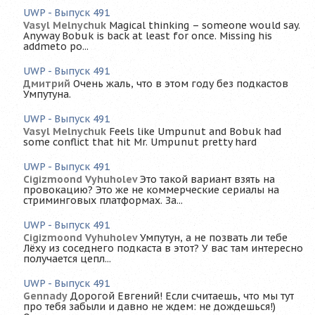
UWP - Выпуск 491
Vasyl Melnychuk
Magical thinking – someone would say.
Anyway Bobuk is back at least for once. Missing his
addmeto po...
UWP - Выпуск 491
Дмитрий
Очень жаль, что в этом году без подкастов
Умпутуна.
UWP - Выпуск 491
Vasyl Melnychuk
Feels like Umpunut and Bobuk had
some conflict that hit Mr. Umpunut pretty hard
UWP - Выпуск 491
Cigizmoond Vyhuholev
Это такой вариант взять на
провокацию? Это же не коммерческие сериалы на
стриминговых платформах. За...
UWP - Выпуск 491
Cigizmoond Vyhuholev
Умпутун, а не позвать ли тебе
Лёху из соседнего подкаста в этот? У вас там интересно
получается цепл...
UWP - Выпуск 491
Gennady
Дорогой Евгений! Если считаешь, что мы тут
про тебя забыли и давно не ждем: не дождешься!)