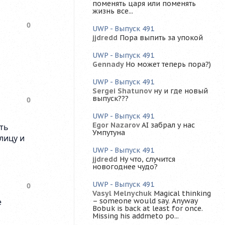
поменять царя или поменять
жизнь все...
UWP - Выпуск 491
jjdredd
Пора выпить за упокой
UWP - Выпуск 491
Gennady
Но может теперь пора?)
UWP - Выпуск 491
Sergei Shatunov
ну и где новый
выпуск???
UWP - Выпуск 491
Egor Nazarov
AI забрал у нас
Умпутуна
UWP - Выпуск 491
jjdredd
Ну что, случится
новогоднее чудо?
UWP - Выпуск 491
Vasyl Melnychuk
Magical thinking
– someone would say. Anyway
Bobuk is back at least for once.
Missing his addmeto po...