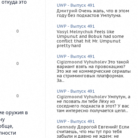
UWP - Выпуск 491
Дмитрий
Очень жаль, что в этом
году без подкастов Умпутуна.
UWP - Выпуск 491
Vasyl Melnychuk
Feels like
Umpunut and Bobuk had some
conflict that hit Mr. Umpunut
pretty hard
UWP - Выпуск 491
Cigizmoond Vyhuholev
Это такой
вариант взять на провокацию?
Это же не коммерческие сериалы
на стриминговых платформах.
За...
UWP - Выпуск 491
Cigizmoond Vyhuholev
Умпутун, а
не позвать ли тебе Лёху из
соседнего подкаста в этот? У вас
там интересно получается цепл...
UWP - Выпуск 491
Gennady
Дорогой Евгений! Если
считаешь, что мы тут про тебя
забыли и давно не ждем: не