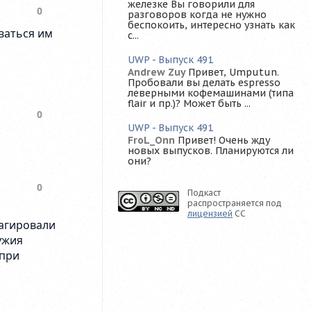
железке Вы говорили для
разговоров когда не нужно
беспокоить, интересно узнать как
с...
UWP - Выпуск 491
Andrew Zuy
Привет, Umputun.
Пробовали вы делать espresso
леверными кофемашинами (типа
flair и пр.)? Может быть ...
UWP - Выпуск 491
FroL_Onn
Привет! Очень жду
новых выпусков. Планируются ли
они?
Подкаст
распространяется под
лицензией
CC