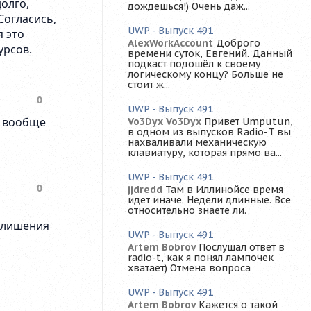
дождешься!) Очень даж...
UWP - Выпуск 491
AlexWorkAccount
Доброго
времени суток, Евгений. Данный
подкаст подошёл к своему
логическому концу? Больше не
стоит ж...
UWP - Выпуск 491
Vo3Dyx Vo3Dyx
Привет Umputun,
в одном из выпусков Radio-T вы
нахваливали механическую
клавиатуру, которая прямо ва...
UWP - Выпуск 491
jjdredd
Там в Иллинойсе время
идет иначе. Недели длинные. Все
относительно знаете ли.
UWP - Выпуск 491
Artem Bobrov
Послушал ответ в
radio-t, как я понял лампочек
хватает) Отмена вопроса
UWP - Выпуск 491
Artem Bobrov
Кажется о такой