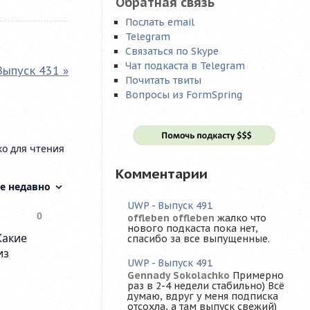
Обратная связь
Послать email
Telegram
Связаться по Skype
Чат подкаста в Telegram
Выпуск 431 »
Почитать твиты
Вопросы из FormSpring
Комментарии
UWP - Выпуск 491
offleben offleben
жалко что
нового подкаста пока нет,
спасибо за все выпущенные.
UWP - Выпуск 491
Gennady Sokolachko
Примерно
раз в 2-4 недели стабильно) Всё
думаю, вдруг у меня подписка
отсохла, а там выпуск свежий)