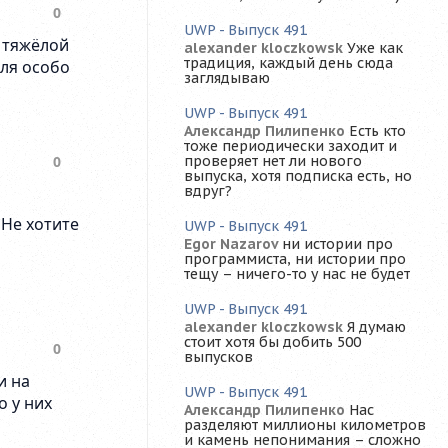
UWP - Выпуск 491
alexander kloczkowsk
Уже как
традиция, каждый день сюда
заглядываю
UWP - Выпуск 491
Александр Пилипенко
Есть кто
тоже периодически заходит и
проверяет нет ли нового
выпуска, хотя подписка есть, но
вдруг?
UWP - Выпуск 491
Egor Nazarov
ни истории про
программиста, ни истории про
тещу – ничего-то у нас не будет
UWP - Выпуск 491
alexander kloczkowsk
Я думаю
стоит хотя бы добить 500
выпусков
UWP - Выпуск 491
Александр Пилипенко
Нас
разделяют миллионы километров
и камень непонимания – сложно