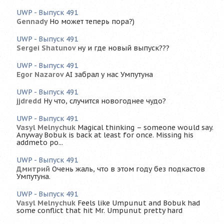
UWP - Выпуск 491
Gennady
Но может теперь пора?)
UWP - Выпуск 491
Sergei Shatunov
ну и где новый выпуск???
UWP - Выпуск 491
Egor Nazarov
AI забрал у нас Умпутуна
UWP - Выпуск 491
jjdredd
Ну что, случится новогоднее чудо?
UWP - Выпуск 491
Vasyl Melnychuk
Magical thinking – someone would say.
Anyway Bobuk is back at least for once. Missing his
addmeto po...
UWP - Выпуск 491
Дмитрий
Очень жаль, что в этом году без подкастов
Умпутуна.
UWP - Выпуск 491
Vasyl Melnychuk
Feels like Umpunut and Bobuk had
some conflict that hit Mr. Umpunut pretty hard