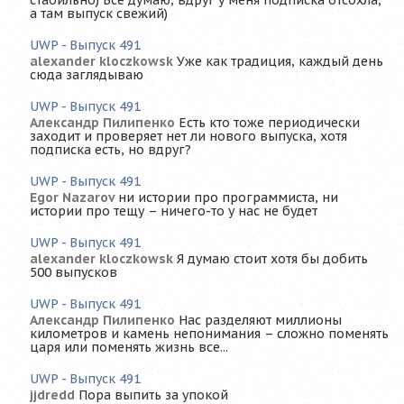
стабильно) Всё думаю, вдруг у меня подписка отсохла,
а там выпуск свежий)
UWP - Выпуск 491
alexander kloczkowsk
Уже как традиция, каждый день
сюда заглядываю
UWP - Выпуск 491
Александр Пилипенко
Есть кто тоже периодически
заходит и проверяет нет ли нового выпуска, хотя
подписка есть, но вдруг?
UWP - Выпуск 491
Egor Nazarov
ни истории про программиста, ни
истории про тещу – ничего-то у нас не будет
UWP - Выпуск 491
alexander kloczkowsk
Я думаю стоит хотя бы добить
500 выпусков
UWP - Выпуск 491
Александр Пилипенко
Нас разделяют миллионы
километров и камень непонимания – сложно поменять
царя или поменять жизнь все...
UWP - Выпуск 491
jjdredd
Пора выпить за упокой