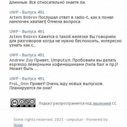
длинные. Все относительно знаете ли.
UWP - Выпуск 491
Artem Bobrov
Послушал ответ в radio-t, как я понял
лампочек хватает) Отмена вопроса
UWP - Выпуск 491
Artem Bobrov
Кажется о такой железке Вы говорили
для разговоров когда не нужно беспокоить, интересно
узнать как с...
UWP - Выпуск 491
Andrew Zuy
Привет, Umputun. Пробовали вы делать
espresso леверными кофемашинами (типа flair и пр.)?
Может быть ...
UWP - Выпуск 491
FroL_Onn
Привет! Очень жду новых выпусков.
Планируются ли они?
Подкаст распространяется под
лицензией
CC
Some rights reserved, 2025 - umputun -
Powered by
Hugo