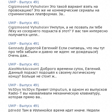
UWP - Выпуск 491
Cigizmoond Vyhuholev
Это такой вариант взять на
провокацию? Это же не коммерческие сериалы на
стриминговых платформах. За...
UWP - Выпуск 491
Cigizmoond Vyhuholev
Умпутун, а не позвать ли тебе
Лёху из соседнего подкаста в этот? У вас там интересно
получается цепл...
UWP - Выпуск 491
Gennady
Дорогой Евгений! Если считаешь, что мы тут
про тебя забыли и давно не ждем: не дождешься!)
Очень даж...
UWP - Выпуск 491
AlexWorkAccount
Доброго времени суток, Евгений.
Данный подкаст подошёл к своему логическому
концу? Больше не стоит ж...
UWP - Выпуск 491
Vo3Dyx Vo3Dyx
Привет Umputun, в одном из выпусков
Radio-T вы нахваливали механическую клавиатуру,
которая прямо ва...
UWP - Выпуск 491
jjdredd
Там в Иллинойсе время идет иначе. Недели