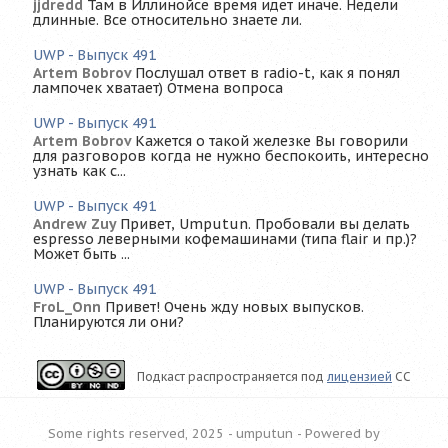
jjdredd
Там в Иллинойсе время идет иначе. Недели
длинные. Все относительно знаете ли.
UWP - Выпуск 491
Artem Bobrov
Послушал ответ в radio-t, как я понял
лампочек хватает) Отмена вопроса
UWP - Выпуск 491
Artem Bobrov
Кажется о такой железке Вы говорили
для разговоров когда не нужно беспокоить, интересно
узнать как с...
UWP - Выпуск 491
Andrew Zuy
Привет, Umputun. Пробовали вы делать
espresso леверными кофемашинами (типа flair и пр.)?
Может быть ...
UWP - Выпуск 491
FroL_Onn
Привет! Очень жду новых выпусков.
Планируются ли они?
Подкаст распространяется под
лицензией
CC
Some rights reserved, 2025 - umputun -
Powered by