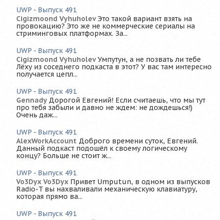
UWP - Выпуск 491
Cigizmoond Vyhuholev
Это такой вариант взять на
провокацию? Это же не коммерческие сериалы на
стриминговых платформах. За...
UWP - Выпуск 491
Cigizmoond Vyhuholev
Умпутун, а не позвать ли тебе
Лёху из соседнего подкаста в этот? У вас там интересно
получается цепл...
UWP - Выпуск 491
Gennady
Дорогой Евгений! Если считаешь, что мы тут
про тебя забыли и давно не ждем: не дождешься!)
Очень даж...
UWP - Выпуск 491
AlexWorkAccount
Доброго времени суток, Евгений.
Данный подкаст подошёл к своему логическому
концу? Больше не стоит ж...
UWP - Выпуск 491
Vo3Dyx Vo3Dyx
Привет Umputun, в одном из выпусков
Radio-T вы нахваливали механическую клавиатуру,
которая прямо ва...
UWP - Выпуск 491