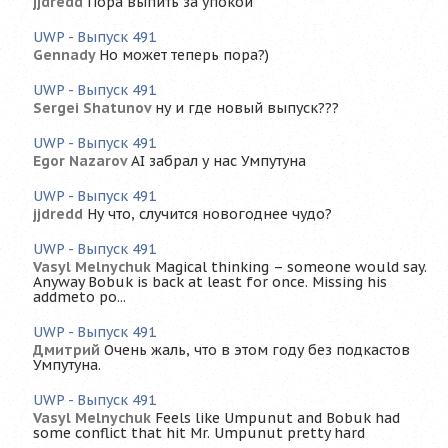
jjdredd
Пора выпить за упокой
UWP - Выпуск 491
Gennady
Но может теперь пора?)
UWP - Выпуск 491
Sergei Shatunov
ну и где новый выпуск???
UWP - Выпуск 491
Egor Nazarov
AI забрал у нас Умпутуна
UWP - Выпуск 491
jjdredd
Ну что, случится новогоднее чудо?
UWP - Выпуск 491
Vasyl Melnychuk
Magical thinking – someone would say.
Anyway Bobuk is back at least for once. Missing his
addmeto po...
UWP - Выпуск 491
Дмитрий
Очень жаль, что в этом году без подкастов
Умпутуна.
UWP - Выпуск 491
Vasyl Melnychuk
Feels like Umpunut and Bobuk had
some conflict that hit Mr. Umpunut pretty hard