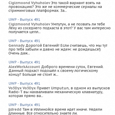
Cigizmoond Vyhuholev
Это такой вариант взять на
провокацию? Это же не коммерческие сериалы на
стриминговых платформах. За...
UWP - Выпуск 491
Cigizmoond Vyhuholev
Умпутун, а не позвать ли тебе
Лёху из соседнего подкаста в этот? У вас там интересно
получается цепл...
UWP - Выпуск 491
Gennady
Дорогой Евгений! Если считаешь, что мы тут
про тебя забыли и давно не ждем: не дождешься!)
Очень даж...
UWP - Выпуск 491
AlexWorkAccount
Доброго времени суток, Евгений.
Данный подкаст подошёл к своему логическому
концу? Больше не стоит ж...
UWP - Выпуск 491
Vo3Dyx Vo3Dyx
Привет Umputun, в одном из выпусков
Radio-T вы нахваливали механическую клавиатуру,
которая прямо ва...
UWP - Выпуск 491
jjdredd
Там в Иллинойсе время идет иначе. Недели
длинные. Все относительно знаете ли.