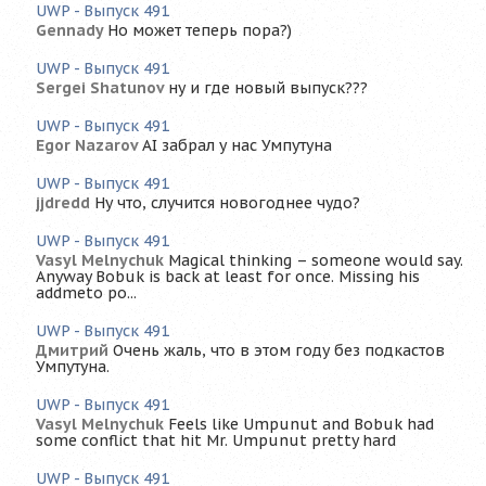
UWP - Выпуск 491
Gennady
Но может теперь пора?)
UWP - Выпуск 491
Sergei Shatunov
ну и где новый выпуск???
UWP - Выпуск 491
Egor Nazarov
AI забрал у нас Умпутуна
UWP - Выпуск 491
jjdredd
Ну что, случится новогоднее чудо?
UWP - Выпуск 491
Vasyl Melnychuk
Magical thinking – someone would say.
Anyway Bobuk is back at least for once. Missing his
addmeto po...
UWP - Выпуск 491
Дмитрий
Очень жаль, что в этом году без подкастов
Умпутуна.
UWP - Выпуск 491
Vasyl Melnychuk
Feels like Umpunut and Bobuk had
some conflict that hit Mr. Umpunut pretty hard
UWP - Выпуск 491