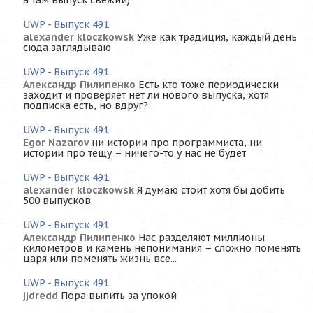
а там выпуск свежий)
UWP - Выпуск 491
alexander kloczkowsk
Уже как традиция, каждый день
сюда заглядываю
UWP - Выпуск 491
Александр Пилипенко
Есть кто тоже периодически
заходит и проверяет нет ли нового выпуска, хотя
подписка есть, но вдруг?
UWP - Выпуск 491
Egor Nazarov
ни истории про программиста, ни
истории про тещу – ничего-то у нас не будет
UWP - Выпуск 491
alexander kloczkowsk
Я думаю стоит хотя бы добить
500 выпусков
UWP - Выпуск 491
Александр Пилипенко
Нас разделяют миллионы
километров и камень непонимания – сложно поменять
царя или поменять жизнь все...
UWP - Выпуск 491
jjdredd
Пора выпить за упокой