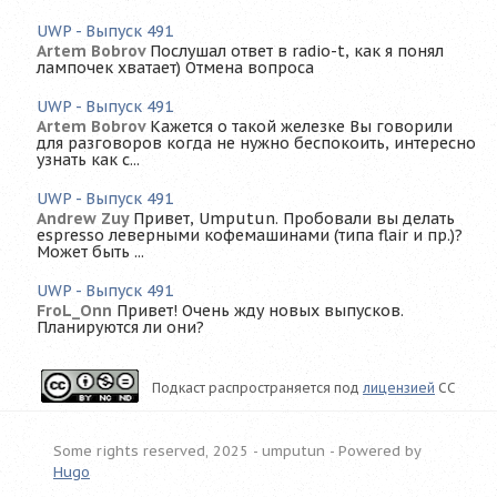
UWP - Выпуск 491
Artem Bobrov
Послушал ответ в radio-t, как я понял
лампочек хватает) Отмена вопроса
UWP - Выпуск 491
Artem Bobrov
Кажется о такой железке Вы говорили
для разговоров когда не нужно беспокоить, интересно
узнать как с...
UWP - Выпуск 491
Andrew Zuy
Привет, Umputun. Пробовали вы делать
espresso леверными кофемашинами (типа flair и пр.)?
Может быть ...
UWP - Выпуск 491
FroL_Onn
Привет! Очень жду новых выпусков.
Планируются ли они?
Подкаст распространяется под
лицензией
CC
Some rights reserved, 2025 - umputun -
Powered by
Hugo