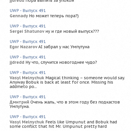
jjdredd
Пора выпить за упокой
UWP - Выпуск 491
Gennady
Но может теперь пора?)
UWP - Выпуск 491
Sergei Shatunov
ну и где новый выпуск???
UWP - Выпуск 491
Egor Nazarov
AI забрал у нас Умпутуна
UWP - Выпуск 491
jjdredd
Ну что, случится новогоднее чудо?
UWP - Выпуск 491
Vasyl Melnychuk
Magical thinking – someone would say.
Anyway Bobuk is back at least for once. Missing his
addmeto po...
UWP - Выпуск 491
Дмитрий
Очень жаль, что в этом году без подкастов
Умпутуна.
UWP - Выпуск 491
Vasyl Melnychuk
Feels like Umpunut and Bobuk had
some conflict that hit Mr. Umpunut pretty hard