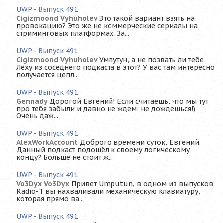
UWP - Выпуск 491
Cigizmoond Vyhuholev
Это такой вариант взять на
провокацию? Это же не коммерческие сериалы на
стриминговых платформах. За...
UWP - Выпуск 491
Cigizmoond Vyhuholev
Умпутун, а не позвать ли тебе
Лёху из соседнего подкаста в этот? У вас там интересно
получается цепл...
UWP - Выпуск 491
Gennady
Дорогой Евгений! Если считаешь, что мы тут
про тебя забыли и давно не ждем: не дождешься!)
Очень даж...
UWP - Выпуск 491
AlexWorkAccount
Доброго времени суток, Евгений.
Данный подкаст подошёл к своему логическому
концу? Больше не стоит ж...
UWP - Выпуск 491
Vo3Dyx Vo3Dyx
Привет Umputun, в одном из выпусков
Radio-T вы нахваливали механическую клавиатуру,
которая прямо ва...
UWP - Выпуск 491