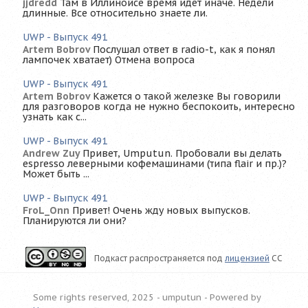
jjdredd
Там в Иллинойсе время идет иначе. Недели
длинные. Все относительно знаете ли.
UWP - Выпуск 491
Artem Bobrov
Послушал ответ в radio-t, как я понял
лампочек хватает) Отмена вопроса
UWP - Выпуск 491
Artem Bobrov
Кажется о такой железке Вы говорили
для разговоров когда не нужно беспокоить, интересно
узнать как с...
UWP - Выпуск 491
Andrew Zuy
Привет, Umputun. Пробовали вы делать
espresso леверными кофемашинами (типа flair и пр.)?
Может быть ...
UWP - Выпуск 491
FroL_Onn
Привет! Очень жду новых выпусков.
Планируются ли они?
Подкаст распространяется под
лицензией
CC
Some rights reserved, 2025 - umputun -
Powered by