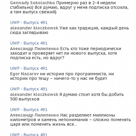
Gennady Sokolachko
Примерно раз в 2-4 недели
стабильно) Всё думаю, вдруг у меня подписка отсохла,
а там выпуск свежий)
UWP - Выпуск 491
alexander kloczkowsk
Уже как традиция, каждый день
сюда заглядываю
UWP - Выпуск 491
Александр Пилипенко
Есть кто тоже периодически
заходит и проверяет нет ли нового выпуска, хотя
подписка есть, но вдруг?
UWP - Выпуск 491
Egor Nazarov
ни истории про программиста, ни
истории про тещу – ничего-то у нас не будет
UWP - Выпуск 491
alexander kloczkowsk
Я думаю стоит хотя бы добить
500 выпусков
UWP - Выпуск 491
Александр Пилипенко
Нас разделяют миллионы
километров и камень непонимания – сложно поменять
царя или поменять жизнь все...
UWP - Выпуск 491