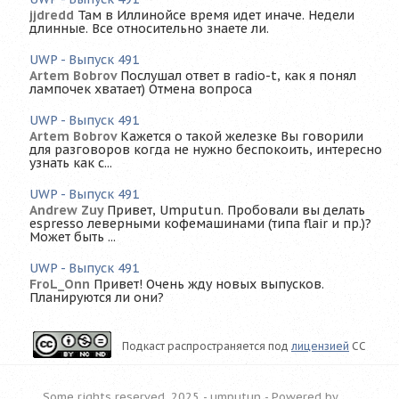
jjdredd
Там в Иллинойсе время идет иначе. Недели
длинные. Все относительно знаете ли.
UWP - Выпуск 491
Artem Bobrov
Послушал ответ в radio-t, как я понял
лампочек хватает) Отмена вопроса
UWP - Выпуск 491
Artem Bobrov
Кажется о такой железке Вы говорили
для разговоров когда не нужно беспокоить, интересно
узнать как с...
UWP - Выпуск 491
Andrew Zuy
Привет, Umputun. Пробовали вы делать
espresso леверными кофемашинами (типа flair и пр.)?
Может быть ...
UWP - Выпуск 491
FroL_Onn
Привет! Очень жду новых выпусков.
Планируются ли они?
Подкаст распространяется под
лицензией
CC
Some rights reserved, 2025 - umputun -
Powered by