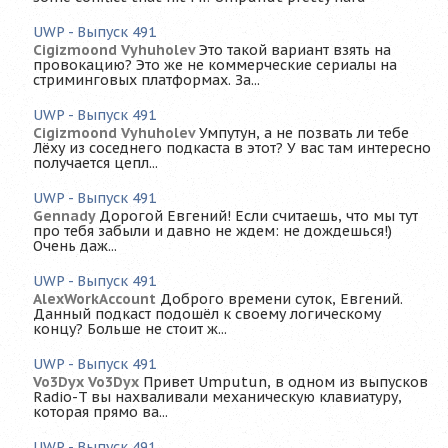
UWP - Выпуск 491
Cigizmoond Vyhuholev
Это такой вариант взять на
провокацию? Это же не коммерческие сериалы на
стриминговых платформах. За...
UWP - Выпуск 491
Cigizmoond Vyhuholev
Умпутун, а не позвать ли тебе
Лёху из соседнего подкаста в этот? У вас там интересно
получается цепл...
UWP - Выпуск 491
Gennady
Дорогой Евгений! Если считаешь, что мы тут
про тебя забыли и давно не ждем: не дождешься!)
Очень даж...
UWP - Выпуск 491
AlexWorkAccount
Доброго времени суток, Евгений.
Данный подкаст подошёл к своему логическому
концу? Больше не стоит ж...
UWP - Выпуск 491
Vo3Dyx Vo3Dyx
Привет Umputun, в одном из выпусков
Radio-T вы нахваливали механическую клавиатуру,
которая прямо ва...
UWP - Выпуск 491