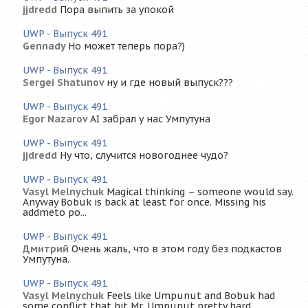
jjdredd
Пора выпить за упокой
UWP - Выпуск 491
Gennady
Но может теперь пора?)
UWP - Выпуск 491
Sergei Shatunov
ну и где новый выпуск???
UWP - Выпуск 491
Egor Nazarov
AI забрал у нас Умпутуна
UWP - Выпуск 491
jjdredd
Ну что, случится новогоднее чудо?
UWP - Выпуск 491
Vasyl Melnychuk
Magical thinking – someone would say.
Anyway Bobuk is back at least for once. Missing his
addmeto po...
UWP - Выпуск 491
Дмитрий
Очень жаль, что в этом году без подкастов
Умпутуна.
UWP - Выпуск 491
Vasyl Melnychuk
Feels like Umpunut and Bobuk had
some conflict that hit Mr. Umpunut pretty hard