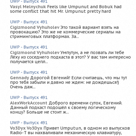
UWP - Выпуск 491
Vasyl Melnychuk
Feels like Umpunut and Bobuk had
some conflict that hit Mr. Umpunut pretty hard
UWP - Выпуск 491
Cigizmoond Vyhuholev
Это такой вариант взять на
провокацию? Это же не коммерческие сериалы на
стриминговых платформах. За...
UWP - Выпуск 491
Cigizmoond Vyhuholev
Умпутун, а не позвать ли тебе
Лёху из соседнего подкаста в этот? У вас там интересно
получается цепл...
UWP - Выпуск 491
Gennady
Дорогой Евгений! Если считаешь, что мы тут
про тебя забыли и давно не ждем: не дождешься!)
Очень даж...
UWP - Выпуск 491
AlexWorkAccount
Доброго времени суток, Евгений.
Данный подкаст подошёл к своему логическому
концу? Больше не стоит ж...
UWP - Выпуск 491
Vo3Dyx Vo3Dyx
Привет Umputun, в одном из выпусков
Radio-T вы нахваливали механическую клавиатуру,