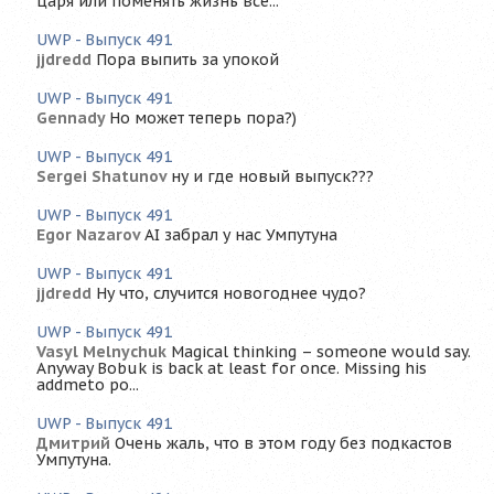
царя или поменять жизнь все...
UWP - Выпуск 491
jjdredd
Пора выпить за упокой
UWP - Выпуск 491
Gennady
Но может теперь пора?)
UWP - Выпуск 491
Sergei Shatunov
ну и где новый выпуск???
UWP - Выпуск 491
Egor Nazarov
AI забрал у нас Умпутуна
UWP - Выпуск 491
jjdredd
Ну что, случится новогоднее чудо?
UWP - Выпуск 491
Vasyl Melnychuk
Magical thinking – someone would say.
Anyway Bobuk is back at least for once. Missing his
addmeto po...
UWP - Выпуск 491
Дмитрий
Очень жаль, что в этом году без подкастов
Умпутуна.