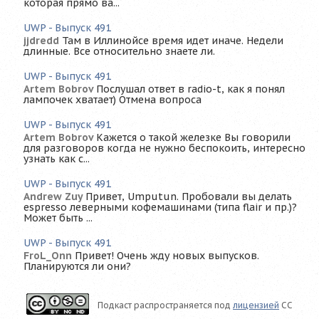
которая прямо ва...
UWP - Выпуск 491
jjdredd
Там в Иллинойсе время идет иначе. Недели
длинные. Все относительно знаете ли.
UWP - Выпуск 491
Artem Bobrov
Послушал ответ в radio-t, как я понял
лампочек хватает) Отмена вопроса
UWP - Выпуск 491
Artem Bobrov
Кажется о такой железке Вы говорили
для разговоров когда не нужно беспокоить, интересно
узнать как с...
UWP - Выпуск 491
Andrew Zuy
Привет, Umputun. Пробовали вы делать
espresso леверными кофемашинами (типа flair и пр.)?
Может быть ...
UWP - Выпуск 491
FroL_Onn
Привет! Очень жду новых выпусков.
Планируются ли они?
Подкаст распространяется под
лицензией
CC