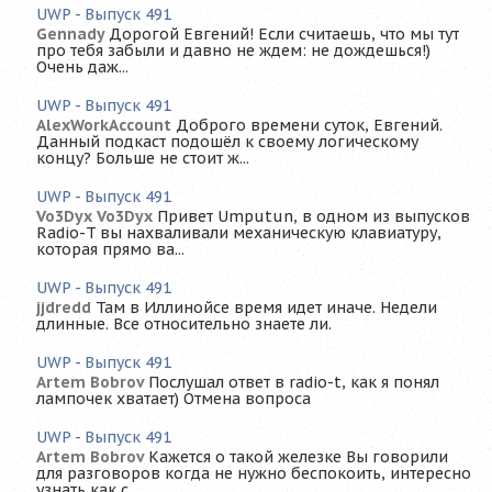
UWP - Выпуск 491
Gennady
Дорогой Евгений! Если считаешь, что мы тут
про тебя забыли и давно не ждем: не дождешься!)
Очень даж...
UWP - Выпуск 491
AlexWorkAccount
Доброго времени суток, Евгений.
Данный подкаст подошёл к своему логическому
концу? Больше не стоит ж...
UWP - Выпуск 491
Vo3Dyx Vo3Dyx
Привет Umputun, в одном из выпусков
Radio-T вы нахваливали механическую клавиатуру,
которая прямо ва...
UWP - Выпуск 491
jjdredd
Там в Иллинойсе время идет иначе. Недели
длинные. Все относительно знаете ли.
UWP - Выпуск 491
Artem Bobrov
Послушал ответ в radio-t, как я понял
лампочек хватает) Отмена вопроса
UWP - Выпуск 491
Artem Bobrov
Кажется о такой железке Вы говорили
для разговоров когда не нужно беспокоить, интересно
узнать как с...