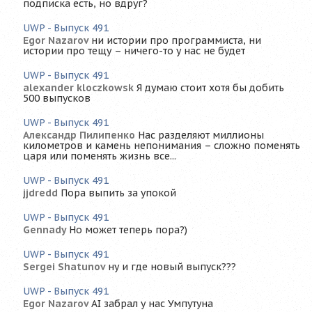
подписка есть, но вдруг?
UWP - Выпуск 491
Egor Nazarov
ни истории про программиста, ни
истории про тещу – ничего-то у нас не будет
UWP - Выпуск 491
alexander kloczkowsk
Я думаю стоит хотя бы добить
500 выпусков
UWP - Выпуск 491
Александр Пилипенко
Нас разделяют миллионы
километров и камень непонимания – сложно поменять
царя или поменять жизнь все...
UWP - Выпуск 491
jjdredd
Пора выпить за упокой
UWP - Выпуск 491
Gennady
Но может теперь пора?)
UWP - Выпуск 491
Sergei Shatunov
ну и где новый выпуск???
UWP - Выпуск 491
Egor Nazarov
AI забрал у нас Умпутуна