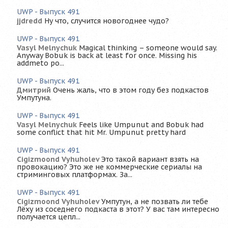
UWP - Выпуск 491
jjdredd
Ну что, случится новогоднее чудо?
UWP - Выпуск 491
Vasyl Melnychuk
Magical thinking – someone would say.
Anyway Bobuk is back at least for once. Missing his
addmeto po...
UWP - Выпуск 491
Дмитрий
Очень жаль, что в этом году без подкастов
Умпутуна.
UWP - Выпуск 491
Vasyl Melnychuk
Feels like Umpunut and Bobuk had
some conflict that hit Mr. Umpunut pretty hard
UWP - Выпуск 491
Cigizmoond Vyhuholev
Это такой вариант взять на
провокацию? Это же не коммерческие сериалы на
стриминговых платформах. За...
UWP - Выпуск 491
Cigizmoond Vyhuholev
Умпутун, а не позвать ли тебе
Лёху из соседнего подкаста в этот? У вас там интересно
получается цепл...