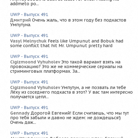
addmeto po...
UWP - Выпуск 491
Дмитрий
Очень жаль, что в этом году без подкастов
Умпутуна.
UWP - Выпуск 491
Vasyl Melnychuk
Feels like Umpunut and Bobuk had
some conflict that hit Mr. Umpunut pretty hard
UWP - Выпуск 491
Cigizmoond Vyhuholev
Это такой вариант взять на
провокацию? Это же не коммерческие сериалы на
стриминговых платформах. За...
UWP - Выпуск 491
Cigizmoond Vyhuholev
Умпутун, а не позвать ли тебе
Лёху из соседнего подкаста в этот? У вас там интересно
получается цепл...
UWP - Выпуск 491
Gennady
Дорогой Евгений! Если считаешь, что мы тут
про тебя забыли и давно не ждем: не дождешься!)
Очень даж...
UWP - Выпуск 491