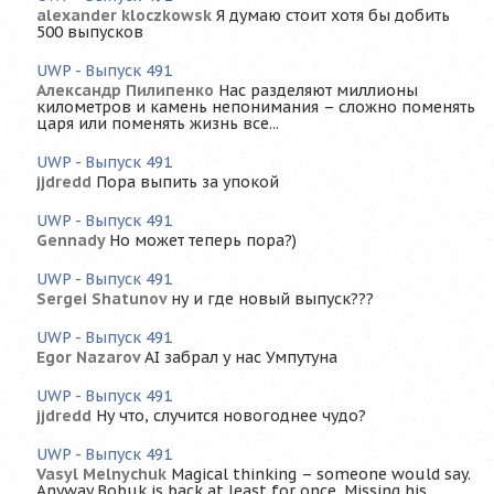
alexander kloczkowsk
Я думаю стоит хотя бы добить
500 выпусков
UWP - Выпуск 491
Александр Пилипенко
Нас разделяют миллионы
километров и камень непонимания – сложно поменять
царя или поменять жизнь все...
UWP - Выпуск 491
jjdredd
Пора выпить за упокой
UWP - Выпуск 491
Gennady
Но может теперь пора?)
UWP - Выпуск 491
Sergei Shatunov
ну и где новый выпуск???
UWP - Выпуск 491
Egor Nazarov
AI забрал у нас Умпутуна
UWP - Выпуск 491
jjdredd
Ну что, случится новогоднее чудо?
UWP - Выпуск 491
Vasyl Melnychuk
Magical thinking – someone would say.
Anyway Bobuk is back at least for once. Missing his