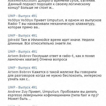
AlexWorkAccount
Доброго времени суток, Евгений.
Данный подкаст подошёл к своему логическому
концу? Больше не стоит ж...
UWP - Выпуск 491
Vo3Dyx Vo3Dyx
Привет Umputun, в одном из выпусков
Radio-T вы нахваливали механическую клавиатуру,
которая прямо ва...
UWP - Выпуск 491
jjdredd
Там в Иллинойсе время идет иначе. Недели
длинные. Все относительно знаете ли.
UWP - Выпуск 491
Artem Bobrov
Послушал ответ в radio-t, как я понял
лампочек хватает) Отмена вопроса
UWP - Выпуск 491
Artem Bobrov
Кажется о такой железке Вы говорили
для разговоров когда не нужно беспокоить, интересно
узнать как с...
UWP - Выпуск 491
Andrew Zuy
Привет, Umputun. Пробовали вы делать
espresso леверными кофемашинами (типа flair и пр.)?
Может быть ...