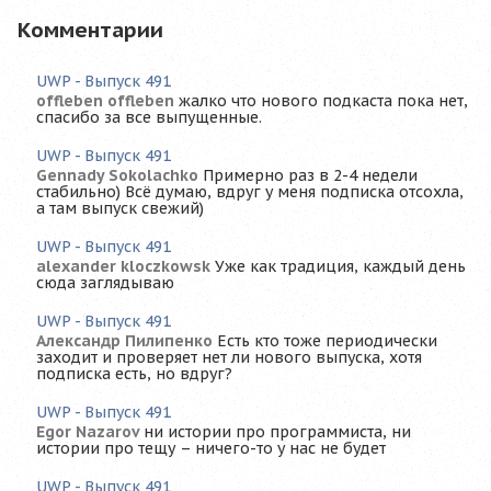
Комментарии
UWP - Выпуск 491
offleben offleben
жалко что нового подкаста пока нет,
спасибо за все выпущенные.
UWP - Выпуск 491
Gennady Sokolachko
Примерно раз в 2-4 недели
стабильно) Всё думаю, вдруг у меня подписка отсохла,
а там выпуск свежий)
UWP - Выпуск 491
alexander kloczkowsk
Уже как традиция, каждый день
сюда заглядываю
UWP - Выпуск 491
Александр Пилипенко
Есть кто тоже периодически
заходит и проверяет нет ли нового выпуска, хотя
подписка есть, но вдруг?
UWP - Выпуск 491
Egor Nazarov
ни истории про программиста, ни
истории про тещу – ничего-то у нас не будет
UWP - Выпуск 491