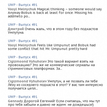
UWP - Выпуск 491
Vasyl Melnychuk
Magical thinking – someone would say.
Anyway Bobuk is back at least for once. Missing his
addmeto po...
UWP - Выпуск 491
Дмитрий
Очень жаль, что в этом году без подкастов
Умпутуна.
UWP - Выпуск 491
Vasyl Melnychuk
Feels like Umpunut and Bobuk had
some conflict that hit Mr. Umpunut pretty hard
UWP - Выпуск 491
Cigizmoond Vyhuholev
Это такой вариант взять на
провокацию? Это же не коммерческие сериалы на
стриминговых платформах. За...
UWP - Выпуск 491
Cigizmoond Vyhuholev
Умпутун, а не позвать ли тебе
Лёху из соседнего подкаста в этот? У вас там интересно
получается цепл...
UWP - Выпуск 491
Gennady
Дорогой Евгений! Если считаешь, что мы тут
про тебя забыли и давно не ждем: не дождешься!)