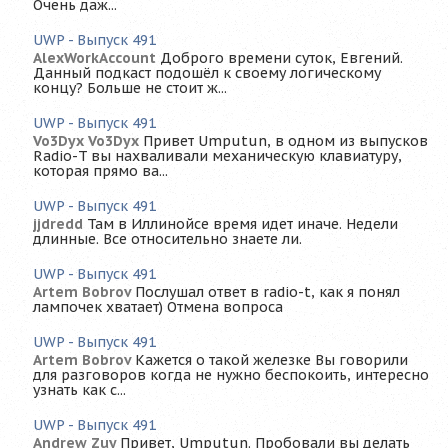
Очень даж...
UWP - Выпуск 491
AlexWorkAccount
Доброго времени суток, Евгений.
Данный подкаст подошёл к своему логическому
концу? Больше не стоит ж...
UWP - Выпуск 491
Vo3Dyx Vo3Dyx
Привет Umputun, в одном из выпусков
Radio-T вы нахваливали механическую клавиатуру,
которая прямо ва...
UWP - Выпуск 491
jjdredd
Там в Иллинойсе время идет иначе. Недели
длинные. Все относительно знаете ли.
UWP - Выпуск 491
Artem Bobrov
Послушал ответ в radio-t, как я понял
лампочек хватает) Отмена вопроса
UWP - Выпуск 491
Artem Bobrov
Кажется о такой железке Вы говорили
для разговоров когда не нужно беспокоить, интересно
узнать как с...
UWP - Выпуск 491
Andrew Zuy
Привет, Umputun. Пробовали вы делать