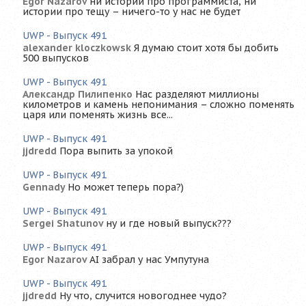
Egor Nazarov
ни истории про программиста, ни
истории про тещу – ничего-то у нас не будет
UWP - Выпуск 491
alexander kloczkowsk
Я думаю стоит хотя бы добить
500 выпусков
UWP - Выпуск 491
Александр Пилипенко
Нас разделяют миллионы
километров и камень непонимания – сложно поменять
царя или поменять жизнь все...
UWP - Выпуск 491
jjdredd
Пора выпить за упокой
UWP - Выпуск 491
Gennady
Но может теперь пора?)
UWP - Выпуск 491
Sergei Shatunov
ну и где новый выпуск???
UWP - Выпуск 491
Egor Nazarov
AI забрал у нас Умпутуна
UWP - Выпуск 491
jjdredd
Ну что, случится новогоднее чудо?