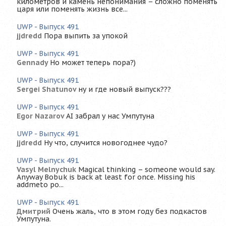
километров и камень непонимания – сложно поменять
царя или поменять жизнь все...
UWP - Выпуск 491
jjdredd
Пора выпить за упокой
UWP - Выпуск 491
Gennady
Но может теперь пора?)
UWP - Выпуск 491
Sergei Shatunov
ну и где новый выпуск???
UWP - Выпуск 491
Egor Nazarov
AI забрал у нас Умпутуна
UWP - Выпуск 491
jjdredd
Ну что, случится новогоднее чудо?
UWP - Выпуск 491
Vasyl Melnychuk
Magical thinking – someone would say.
Anyway Bobuk is back at least for once. Missing his
addmeto po...
UWP - Выпуск 491
Дмитрий
Очень жаль, что в этом году без подкастов
Умпутуна.