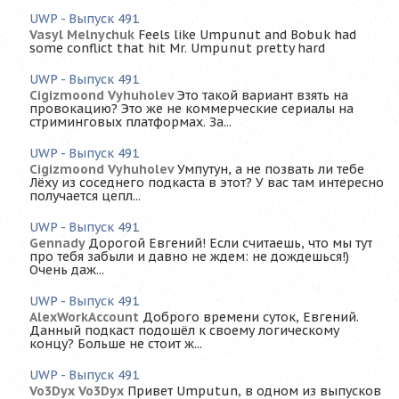
UWP - Выпуск 491
Vasyl Melnychuk
Feels like Umpunut and Bobuk had
some conflict that hit Mr. Umpunut pretty hard
UWP - Выпуск 491
Cigizmoond Vyhuholev
Это такой вариант взять на
провокацию? Это же не коммерческие сериалы на
стриминговых платформах. За...
UWP - Выпуск 491
Cigizmoond Vyhuholev
Умпутун, а не позвать ли тебе
Лёху из соседнего подкаста в этот? У вас там интересно
получается цепл...
UWP - Выпуск 491
Gennady
Дорогой Евгений! Если считаешь, что мы тут
про тебя забыли и давно не ждем: не дождешься!)
Очень даж...
UWP - Выпуск 491
AlexWorkAccount
Доброго времени суток, Евгений.
Данный подкаст подошёл к своему логическому
концу? Больше не стоит ж...
UWP - Выпуск 491
Vo3Dyx Vo3Dyx
Привет Umputun, в одном из выпусков