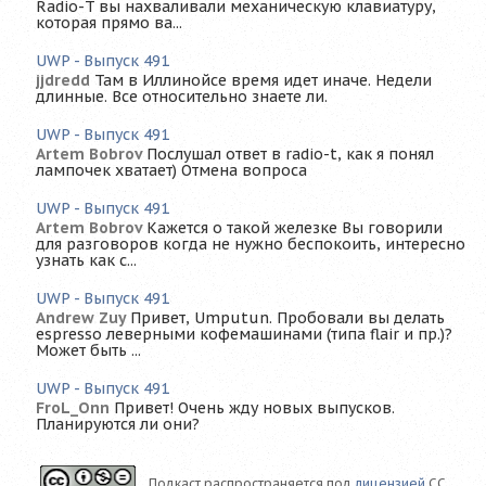
Radio-T вы нахваливали механическую клавиатуру,
которая прямо ва...
UWP - Выпуск 491
jjdredd
Там в Иллинойсе время идет иначе. Недели
длинные. Все относительно знаете ли.
UWP - Выпуск 491
Artem Bobrov
Послушал ответ в radio-t, как я понял
лампочек хватает) Отмена вопроса
UWP - Выпуск 491
Artem Bobrov
Кажется о такой железке Вы говорили
для разговоров когда не нужно беспокоить, интересно
узнать как с...
UWP - Выпуск 491
Andrew Zuy
Привет, Umputun. Пробовали вы делать
espresso леверными кофемашинами (типа flair и пр.)?
Может быть ...
UWP - Выпуск 491
FroL_Onn
Привет! Очень жду новых выпусков.
Планируются ли они?
Подкаст распространяется под
лицензией
CC