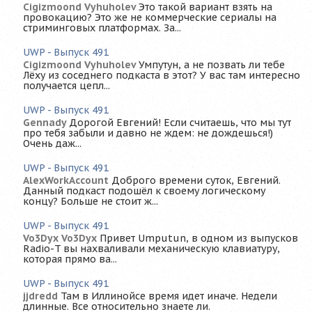
Cigizmoond Vyhuholev
Это такой вариант взять на
провокацию? Это же не коммерческие сериалы на
стриминговых платформах. За...
UWP - Выпуск 491
Cigizmoond Vyhuholev
Умпутун, а не позвать ли тебе
Лёху из соседнего подкаста в этот? У вас там интересно
получается цепл...
UWP - Выпуск 491
Gennady
Дорогой Евгений! Если считаешь, что мы тут
про тебя забыли и давно не ждем: не дождешься!)
Очень даж...
UWP - Выпуск 491
AlexWorkAccount
Доброго времени суток, Евгений.
Данный подкаст подошёл к своему логическому
концу? Больше не стоит ж...
UWP - Выпуск 491
Vo3Dyx Vo3Dyx
Привет Umputun, в одном из выпусков
Radio-T вы нахваливали механическую клавиатуру,
которая прямо ва...
UWP - Выпуск 491
jjdredd
Там в Иллинойсе время идет иначе. Недели
длинные. Все относительно знаете ли.