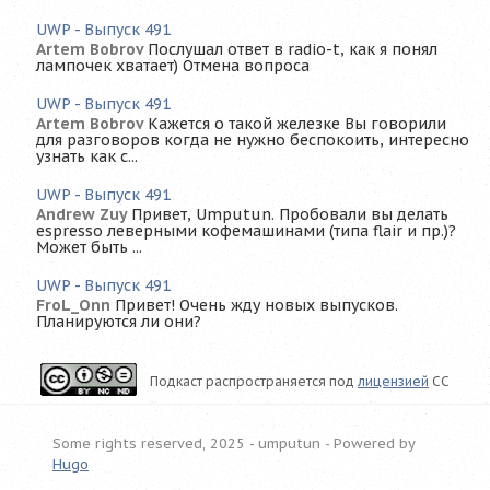
UWP - Выпуск 491
Artem Bobrov
Послушал ответ в radio-t, как я понял
лампочек хватает) Отмена вопроса
UWP - Выпуск 491
Artem Bobrov
Кажется о такой железке Вы говорили
для разговоров когда не нужно беспокоить, интересно
узнать как с...
UWP - Выпуск 491
Andrew Zuy
Привет, Umputun. Пробовали вы делать
espresso леверными кофемашинами (типа flair и пр.)?
Может быть ...
UWP - Выпуск 491
FroL_Onn
Привет! Очень жду новых выпусков.
Планируются ли они?
Подкаст распространяется под
лицензией
CC
Some rights reserved, 2025 - umputun -
Powered by
Hugo