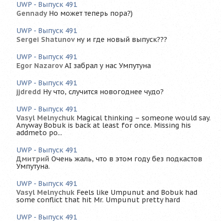
UWP - Выпуск 491
Gennady
Но может теперь пора?)
UWP - Выпуск 491
Sergei Shatunov
ну и где новый выпуск???
UWP - Выпуск 491
Egor Nazarov
AI забрал у нас Умпутуна
UWP - Выпуск 491
jjdredd
Ну что, случится новогоднее чудо?
UWP - Выпуск 491
Vasyl Melnychuk
Magical thinking – someone would say.
Anyway Bobuk is back at least for once. Missing his
addmeto po...
UWP - Выпуск 491
Дмитрий
Очень жаль, что в этом году без подкастов
Умпутуна.
UWP - Выпуск 491
Vasyl Melnychuk
Feels like Umpunut and Bobuk had
some conflict that hit Mr. Umpunut pretty hard
UWP - Выпуск 491