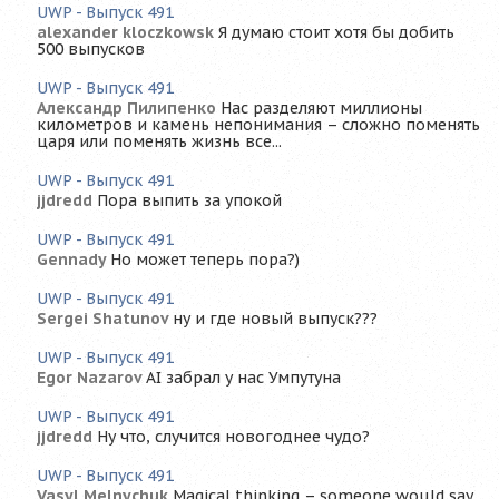
UWP - Выпуск 491
alexander kloczkowsk
Я думаю стоит хотя бы добить
500 выпусков
UWP - Выпуск 491
Александр Пилипенко
Нас разделяют миллионы
километров и камень непонимания – сложно поменять
царя или поменять жизнь все...
UWP - Выпуск 491
jjdredd
Пора выпить за упокой
UWP - Выпуск 491
Gennady
Но может теперь пора?)
UWP - Выпуск 491
Sergei Shatunov
ну и где новый выпуск???
UWP - Выпуск 491
Egor Nazarov
AI забрал у нас Умпутуна
UWP - Выпуск 491
jjdredd
Ну что, случится новогоднее чудо?
UWP - Выпуск 491
Vasyl Melnychuk
Magical thinking – someone would say.