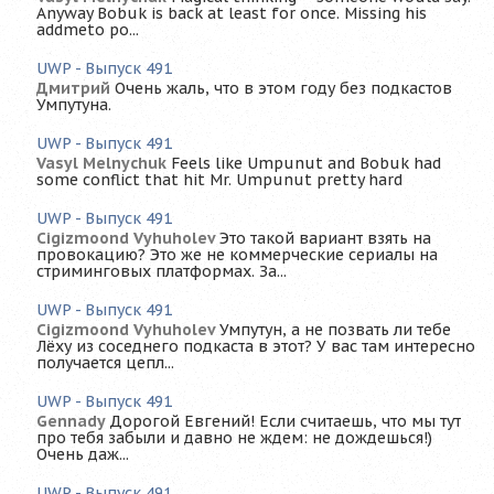
Anyway Bobuk is back at least for once. Missing his
addmeto po...
UWP - Выпуск 491
Дмитрий
Очень жаль, что в этом году без подкастов
Умпутуна.
UWP - Выпуск 491
Vasyl Melnychuk
Feels like Umpunut and Bobuk had
some conflict that hit Mr. Umpunut pretty hard
UWP - Выпуск 491
Cigizmoond Vyhuholev
Это такой вариант взять на
провокацию? Это же не коммерческие сериалы на
стриминговых платформах. За...
UWP - Выпуск 491
Cigizmoond Vyhuholev
Умпутун, а не позвать ли тебе
Лёху из соседнего подкаста в этот? У вас там интересно
получается цепл...
UWP - Выпуск 491
Gennady
Дорогой Евгений! Если считаешь, что мы тут
про тебя забыли и давно не ждем: не дождешься!)
Очень даж...
UWP - Выпуск 491