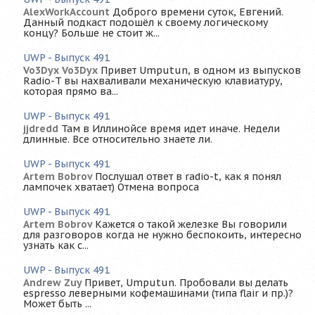
AlexWorkAccount
Доброго времени суток, Евгений.
Данный подкаст подошёл к своему логическому
концу? Больше не стоит ж...
UWP - Выпуск 491
Vo3Dyx Vo3Dyx
Привет Umputun, в одном из выпусков
Radio-T вы нахваливали механическую клавиатуру,
которая прямо ва...
UWP - Выпуск 491
jjdredd
Там в Иллинойсе время идет иначе. Недели
длинные. Все относительно знаете ли.
UWP - Выпуск 491
Artem Bobrov
Послушал ответ в radio-t, как я понял
лампочек хватает) Отмена вопроса
UWP - Выпуск 491
Artem Bobrov
Кажется о такой железке Вы говорили
для разговоров когда не нужно беспокоить, интересно
узнать как с...
UWP - Выпуск 491
Andrew Zuy
Привет, Umputun. Пробовали вы делать
espresso леверными кофемашинами (типа flair и пр.)?
Может быть ...