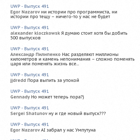
UWP - Выпуск 491
Egor Nazarov
ни истории про программиста, ни
истории про тещу – ничего-то у нас не будет
UWP - Выпуск 491
alexander kloczkowsk
Я думаю стоит хотя бы добить
500 выпусков
UWP - Выпуск 491
Александр Пилипенко
Нас разделяют миллионы
километров и камень непонимания – сложно поменять
царя или поменять жизнь все...
UWP - Выпуск 491
jjdredd
Пора выпить за упокой
UWP - Выпуск 491
Gennady
Но может теперь пора?)
UWP - Выпуск 491
Sergei Shatunov
ну и где новый выпуск???
UWP - Выпуск 491
Egor Nazarov
AI забрал у нас Умпутуна