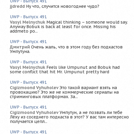
UWP - Выпуск 491
jjdredd
Ну что, случится новогоднее чудо?
UWP - Выпуск 491
Vasyl Melnychuk
Magical thinking – someone would say.
Anyway Bobuk is back at least for once. Missing his
addmeto po...
UWP - Выпуск 491
Дмитрий
Очень жаль, что в этом году без подкастов
Умпутуна.
UWP - Выпуск 491
Vasyl Melnychuk
Feels like Umpunut and Bobuk had
some conflict that hit Mr. Umpunut pretty hard
UWP - Выпуск 491
Cigizmoond Vyhuholev
Это такой вариант взять на
провокацию? Это же не коммерческие сериалы на
стриминговых платформах. За...
UWP - Выпуск 491
Cigizmoond Vyhuholev
Умпутун, а не позвать ли тебе
Лёху из соседнего подкаста в этот? У вас там интересно
получается цепл...
UWP - Выпуск 491