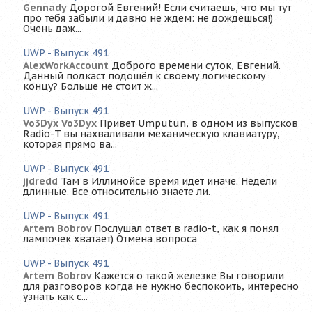
Gennady
Дорогой Евгений! Если считаешь, что мы тут
про тебя забыли и давно не ждем: не дождешься!)
Очень даж...
UWP - Выпуск 491
AlexWorkAccount
Доброго времени суток, Евгений.
Данный подкаст подошёл к своему логическому
концу? Больше не стоит ж...
UWP - Выпуск 491
Vo3Dyx Vo3Dyx
Привет Umputun, в одном из выпусков
Radio-T вы нахваливали механическую клавиатуру,
которая прямо ва...
UWP - Выпуск 491
jjdredd
Там в Иллинойсе время идет иначе. Недели
длинные. Все относительно знаете ли.
UWP - Выпуск 491
Artem Bobrov
Послушал ответ в radio-t, как я понял
лампочек хватает) Отмена вопроса
UWP - Выпуск 491
Artem Bobrov
Кажется о такой железке Вы говорили
для разговоров когда не нужно беспокоить, интересно
узнать как с...