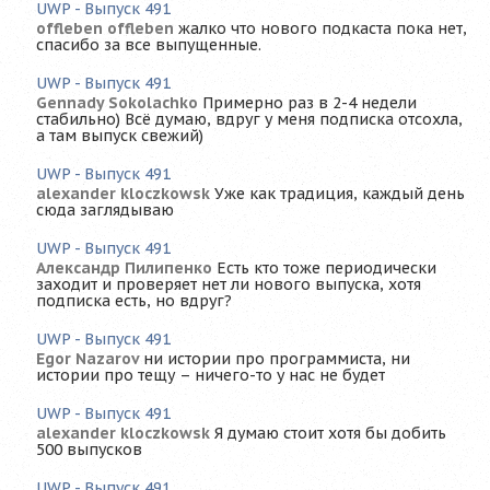
UWP - Выпуск 491
offleben offleben
жалко что нового подкаста пока нет,
спасибо за все выпущенные.
UWP - Выпуск 491
Gennady Sokolachko
Примерно раз в 2-4 недели
стабильно) Всё думаю, вдруг у меня подписка отсохла,
а там выпуск свежий)
UWP - Выпуск 491
alexander kloczkowsk
Уже как традиция, каждый день
сюда заглядываю
UWP - Выпуск 491
Александр Пилипенко
Есть кто тоже периодически
заходит и проверяет нет ли нового выпуска, хотя
подписка есть, но вдруг?
UWP - Выпуск 491
Egor Nazarov
ни истории про программиста, ни
истории про тещу – ничего-то у нас не будет
UWP - Выпуск 491
alexander kloczkowsk
Я думаю стоит хотя бы добить
500 выпусков
UWP - Выпуск 491