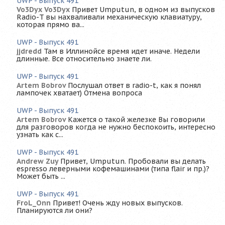
UWP - Выпуск 491
Vo3Dyx Vo3Dyx
Привет Umputun, в одном из выпусков
Radio-T вы нахваливали механическую клавиатуру,
которая прямо ва...
UWP - Выпуск 491
jjdredd
Там в Иллинойсе время идет иначе. Недели
длинные. Все относительно знаете ли.
UWP - Выпуск 491
Artem Bobrov
Послушал ответ в radio-t, как я понял
лампочек хватает) Отмена вопроса
UWP - Выпуск 491
Artem Bobrov
Кажется о такой железке Вы говорили
для разговоров когда не нужно беспокоить, интересно
узнать как с...
UWP - Выпуск 491
Andrew Zuy
Привет, Umputun. Пробовали вы делать
espresso леверными кофемашинами (типа flair и пр.)?
Может быть ...
UWP - Выпуск 491
FroL_Onn
Привет! Очень жду новых выпусков.
Планируются ли они?