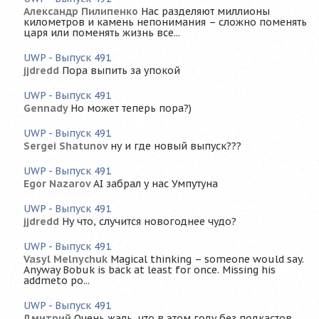
Александр Пилипенко
Нас разделяют миллионы
километров и камень непонимания – сложно поменять
царя или поменять жизнь все...
UWP - Выпуск 491
jjdredd
Пора выпить за упокой
UWP - Выпуск 491
Gennady
Но может теперь пора?)
UWP - Выпуск 491
Sergei Shatunov
ну и где новый выпуск???
UWP - Выпуск 491
Egor Nazarov
AI забрал у нас Умпутуна
UWP - Выпуск 491
jjdredd
Ну что, случится новогоднее чудо?
UWP - Выпуск 491
Vasyl Melnychuk
Magical thinking – someone would say.
Anyway Bobuk is back at least for once. Missing his
addmeto po...
UWP - Выпуск 491
Дмитрий
Очень жаль, что в этом году без подкастов