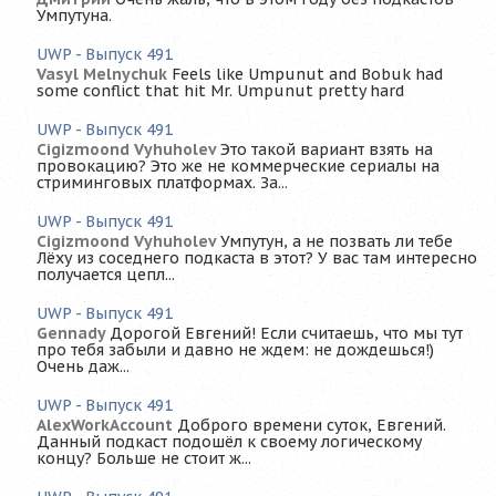
Умпутуна.
UWP - Выпуск 491
Vasyl Melnychuk
Feels like Umpunut and Bobuk had
some conflict that hit Mr. Umpunut pretty hard
UWP - Выпуск 491
Cigizmoond Vyhuholev
Это такой вариант взять на
провокацию? Это же не коммерческие сериалы на
стриминговых платформах. За...
UWP - Выпуск 491
Cigizmoond Vyhuholev
Умпутун, а не позвать ли тебе
Лёху из соседнего подкаста в этот? У вас там интересно
получается цепл...
UWP - Выпуск 491
Gennady
Дорогой Евгений! Если считаешь, что мы тут
про тебя забыли и давно не ждем: не дождешься!)
Очень даж...
UWP - Выпуск 491
AlexWorkAccount
Доброго времени суток, Евгений.
Данный подкаст подошёл к своему логическому
концу? Больше не стоит ж...